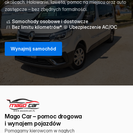
okolicach. Holowanie, laweta, pomoc na miejscu oraz auto
zastępcze – bez zbędnych formalności.
Samochody osobowe i dostawcze
Bez limitu kilometrów*
Ubezpieczenie AC/OC
W
y
n
a
j
m
i
j
s
a
m
o
c
h
ó
d
Mago Car – pomoc drogowa 
i wynajem pojazdów
Pomagamy kierowcom w nagłych 