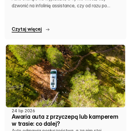
dzwonić na infolinię assistance, czy od razu po
lokalną lawetę. Sprawdź, co się kiedy opłaca.
C
z
y
t
a
j
w
i
ę
c
e
j
24 lip 2026
Awaria auta z przyczepą lub kamperem
w trasie: co dalej?
Auto odmawia posłuszeństwa, a za nim stoi