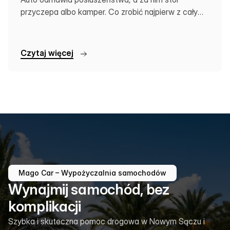
przyczepa albo kamper. Co zrobić najpierw z całym
zestawem?
C
z
y
t
a
j
w
i
ę
c
e
j
Mago Car – Wypożyczalnia samochodów
Wynajmij samochód, bez
komplikacji
Szybka i skuteczna pomoc drogowa w Nowym Sączu i