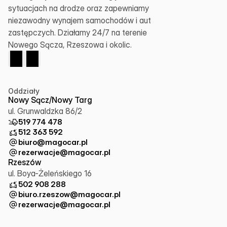
sytuacjach na drodze oraz zapewniamy 
niezawodny wynajem samochodów i aut 
zastępczych. Działamy 24/7 na terenie 
Nowego Sącza, Rzeszowa i okolic.
Oddziały
Nowy Sącz/Nowy Targ
ul. Grunwaldzka 86/2
519 774 478
512 363 592
biuro@magocar.pl
rezerwacje@magocar.pl
Rzeszów
ul. Boya-Żeleńskiego 16
502 908 288
biuro.rzeszow@magocar.pl
rezerwacje@magocar.pl