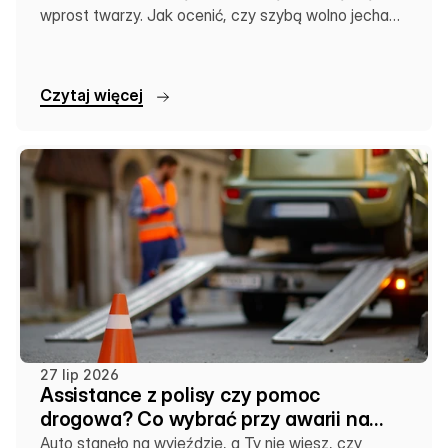
wprost twarzy. Jak ocenić, czy szybą wolno jechać
dalej, czy zostawić auto na lawecie.
C
z
y
t
a
j
w
i
ę
c
e
j
27 lip 2026
Assistance z polisy czy pomoc
drogowa? Co wybrać przy awarii na
wakacjach
Auto stanęło na wyjeździe, a Ty nie wiesz, czy