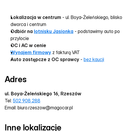
Lokalizacja w centrum
 - ul. Boya-Żeleńskiego, blisko 
dworca i centrum
Odbiór na 
lotnisku Jasionka
 - podstawimy auto po 
przylocie
OC i AC w cenie
Wynajem firmowy
 z fakturą VAT
Auto zastępcze z OC sprawcy
 - 
bez kaucji
Adres
ul. Boya-Żeleńskiego 16, Rzeszów
Tel: 
502 908 288
Email: biuro.rzeszow@magocar.pl
Inne lokalizacje