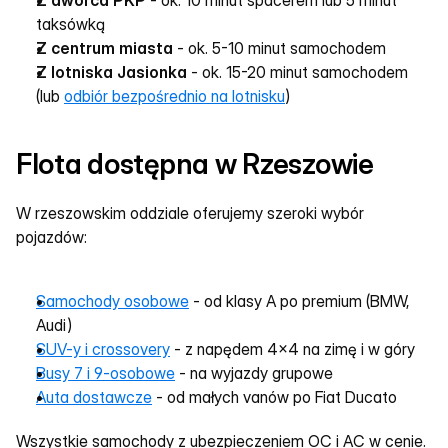
Z dworca PKP
 - ok. 10 minut spacerem lub 5 minut 
taksówką
Z centrum miasta
 - ok. 5-10 minut samochodem
Z lotniska Jasionka
 - ok. 15-20 minut samochodem 
(lub 
odbiór bezpośrednio na lotnisku
)
Flota dostępna w Rzeszowie
W rzeszowskim oddziale oferujemy szeroki wybór 
pojazdów:
Samochody osobowe
 - od klasy A po premium (BMW, 
Audi)
SUV-y i crossovery
 - z napędem 4x4 na zimę i w góry
Busy 7 i 9-osobowe
 - na wyjazdy grupowe
Auta dostawcze
 - od małych vanów po Fiat Ducato
Wszystkie samochody z ubezpieczeniem OC i AC w cenie. 