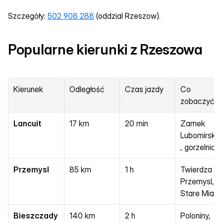
Szczegóły: 
502 908 288
 (oddzial Rzeszow).
Popularne kierunki z Rzeszowa
Kierunek
Odległość
Czas jazdy
Co 
zobaczyć
Lancuit
17 km
20 min
Zamek 
Lubomirskic
, gorzelnia
Przemysl
85 km
1 h
Twierdza 
Przemysl, 
Stare Miast
Bieszczady
140 km
2 h
Poloniny, 