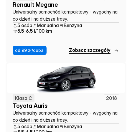
Renault Megane
Uniwersalny samochód kompaktowy - wygodny na 
co dzień i na dłuższe trasy.
5 osób
Manualna
Benzyna
5,5-6,5 l/100 km
Z
o
b
a
c
z
s
z
c
z
e
g
ó
ł
y
od 99 zł/doba
Klasa C
2018
Toyota Auris
Uniwersalny samochód kompaktowy - wygodny na 
co dzień i na dłuższe trasy.
5 osób
Manualna
Benzyna