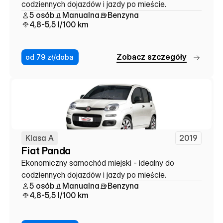
codziennych dojazdów i jazdy po mieście.
5 osób
Manualna
Benzyna
4,8-5,5 l/100 km
Z
o
b
a
c
z
s
z
c
z
e
g
ó
ł
y
od 79 zł/doba
Klasa A
2019
Fiat Panda
Ekonomiczny samochód miejski - idealny do 
codziennych dojazdów i jazdy po mieście.
5 osób
Manualna
Benzyna
4,8-5,5 l/100 km