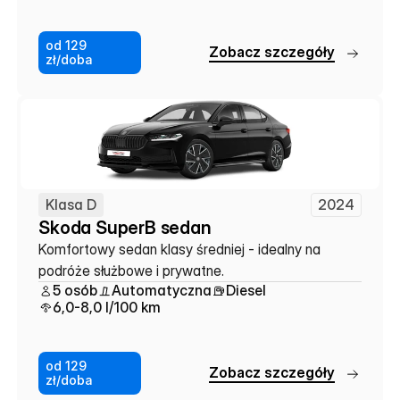
od 129
Z
o
b
a
c
z
s
z
c
z
e
g
ó
ł
y
zł/doba
Klasa D
2024
Skoda SuperB sedan
Komfortowy sedan klasy średniej - idealny na 
podróże służbowe i prywatne.
5 osób
Automatyczna
Diesel
6,0-8,0 l/100 km
od 129
Z
o
b
a
c
z
s
z
c
z
e
g
ó
ł
y
zł/doba