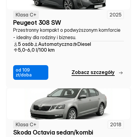
Klasa C+
2025
Peugeot 308 SW
Przestronny kompakt o podwyższonym komforcie 
- idealny dla rodziny i biznesu.
5 osób
Automatyczna
Diesel
5,0-6,0 l/100 km
od 109
Z
o
b
a
c
z
s
z
c
z
e
g
ó
ł
y
zł/doba
Klasa C+
2018
Skoda Octavia sedan/kombi