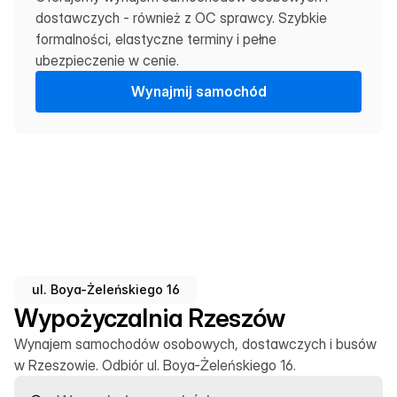
dostawczych - również z OC sprawcy. Szybkie 
formalności, elastyczne terminy i pełne 
ubezpieczenie w cenie.
W
y
n
a
j
m
i
j
s
a
m
o
c
h
ó
d
ul. Boya-Żeleńskiego 16
Wypożyczalnia Rzeszów
Wynajem samochodów osobowych, dostawczych i busów
w Rzeszowie. Odbiór ul. Boya-Żeleńskiego 16.