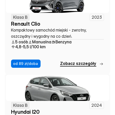
Klasa B
2023
Renault Clio
Kompaktowy samochód miejski - zwrotny, 
oszczędny i wygodny na co dzień.
5 osób
Manualna
Benzyna
4,8-5,5 l/100 km
Z
o
b
a
c
z
s
z
c
z
e
g
ó
ł
y
od 89 zł/doba
Klasa B
2024
Hyundai I20