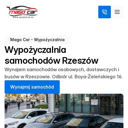
Mago Car - Wypożyczalnia
Wypożyczalnia
samochodów Rzeszów
Wynajem samochodów osobowych, dostawczych i
busów w Rzeszowie. Odbiór ul. Boya-Żeleńskiego 16.
W
y
n
a
j
m
i
j
s
a
m
o
c
h
ó
d