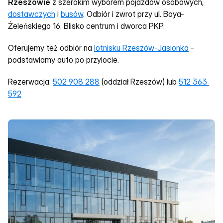
Rzeszowie
 z szerokim wyborem pojazdów osobowych, 
dostawczych
 i 
busów
. Odbiór i zwrot przy ul. Boya-
Żeleńskiego 16. Blisko centrum i dworca PKP.
Oferujemy też odbiór na 
lotnisku Rzeszów-Jasionka
 - 
podstawiamy auto po przylocie.
Rezerwacja: 
502 908 288
 (oddział Rzeszów) lub 
512 363 
592