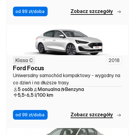
Z
o
b
a
c
z
s
z
c
z
e
g
ó
ł
y
od 89 zł/doba
Klasa C
2018
Ford Focus
Uniwersalny samochód kompaktowy - wygodny na 
co dzień i na dłuższe trasy.
5 osób
Manualna
Benzyna
5,5-6,5 l/100 km
Z
o
b
a
c
z
s
z
c
z
e
g
ó
ł
y
od 99 zł/doba