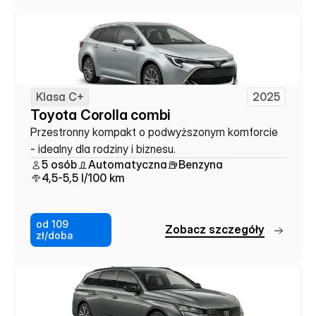
Klasa C+
2025
Toyota Corolla combi
Przestronny kompakt o podwyższonym komforcie 
- idealny dla rodziny i biznesu.
5 osób
Automatyczna
Benzyna
4,5-5,5 l/100 km
od 109
Z
o
b
a
c
z
s
z
c
z
e
g
ó
ł
y
zł/doba