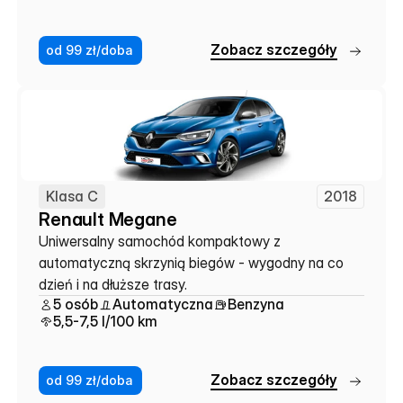
Z
o
b
a
c
z
s
z
c
z
e
g
ó
ł
y
od 99 zł/doba
Klasa C
2018
Renault Megane
Uniwersalny samochód kompaktowy z 
automatyczną skrzynią biegów - wygodny na co 
dzień i na dłuższe trasy.
5 osób
Automatyczna
Benzyna
5,5-7,5 l/100 km
Z
o
b
a
c
z
s
z
c
z
e
g
ó
ł
y
od 99 zł/doba