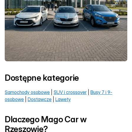
Dostępne kategorie
Samochody osobowe
 | 
SUV i crossover
 | 
Busy 7 i 9-
osobowe
 | 
Dostawcze
 | 
Lawety
Dlaczego Mago Car w 
Rzeszowie?