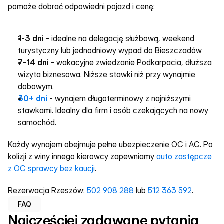
pomoże dobrać odpowiedni pojazd i cenę:
1-3 dni
 - idealne na delegację służbową, weekend 
turystyczny lub jednodniowy wypad do Bieszczadów
7-14 dni
 - wakacyjne zwiedzanie Podkarpacia, dłuższa 
wizyta biznesowa. Niższe stawki niż przy wynajmie 
dobowym.
30+ dni
 - wynajem długoterminowy z najniższymi 
stawkami. Idealny dla firm i osób czekających na nowy 
samochód.
Każdy wynajem obejmuje pełne ubezpieczenie OC i AC. Po 
kolizji z winy innego kierowcy zapewniamy 
auto zastępcze 
z OC sprawcy
bez kaucji
.
Rezerwacja Rzeszów: 
502 908 288
 lub 
512 363 592
.
FAQ
Najczęściej zadawane pytania