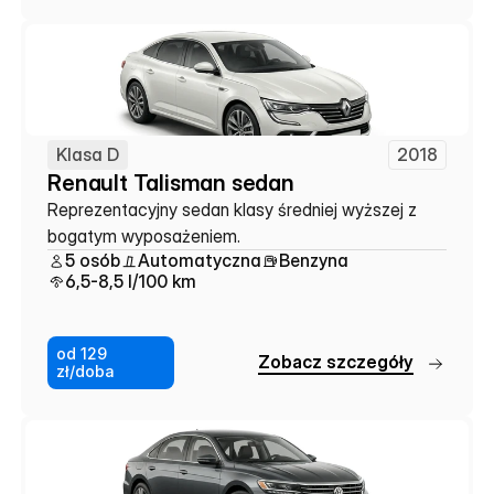
Klasa D
2018
Renault Talisman sedan
Reprezentacyjny sedan klasy średniej wyższej z 
bogatym wyposażeniem.
5 osób
Automatyczna
Benzyna
6,5-8,5 l/100 km
od 129
Z
o
b
a
c
z
s
z
c
z
e
g
ó
ł
y
zł/doba