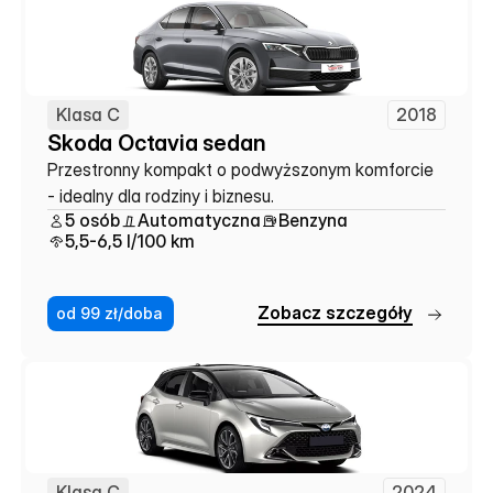
Klasa C
2018
Skoda Octavia sedan
Przestronny kompakt o podwyższonym komforcie 
- idealny dla rodziny i biznesu.
5 osób
Automatyczna
Benzyna
5,5-6,5 l/100 km
Z
o
b
a
c
z
s
z
c
z
e
g
ó
ł
y
od 99 zł/doba
Klasa C
2024