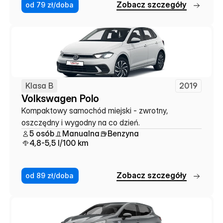
Z
o
b
a
c
z
s
z
c
z
e
g
ó
ł
y
od 79 zł/doba
Klasa B
2019
Volkswagen Polo
Kompaktowy samochód miejski - zwrotny, 
oszczędny i wygodny na co dzień.
5 osób
Manualna
Benzyna
4,8-5,5 l/100 km
Z
o
b
a
c
z
s
z
c
z
e
g
ó
ł
y
od 89 zł/doba