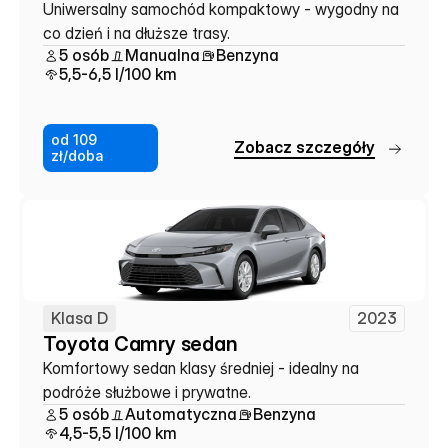
Uniwersalny samochód kompaktowy - wygodny na 
co dzień i na dłuższe trasy.
5 osób
Manualna
Benzyna
5,5-6,5 l/100 km
od 109
Z
o
b
a
c
z
s
z
c
z
e
g
ó
ł
y
zł/doba
Klasa D
2023
Toyota Camry sedan
Komfortowy sedan klasy średniej - idealny na 
podróże służbowe i prywatne.
5 osób
Automatyczna
Benzyna
4,5-5,5 l/100 km