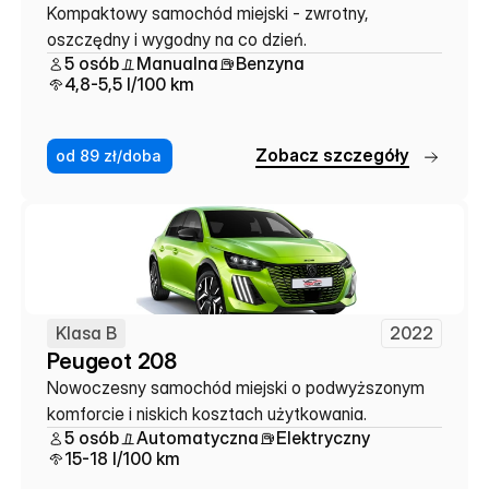
Kompaktowy samochód miejski - zwrotny, 
oszczędny i wygodny na co dzień.
5 osób
Manualna
Benzyna
4,8-5,5 l/100 km
Z
o
b
a
c
z
s
z
c
z
e
g
ó
ł
y
od 89 zł/doba
Klasa B
2022
Peugeot 208
Nowoczesny samochód miejski o podwyższonym 
komforcie i niskich kosztach użytkowania.
5 osób
Automatyczna
Elektryczny
15-18 l/100 km