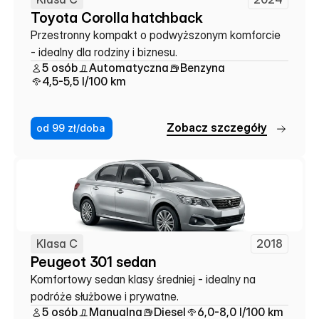
Toyota Corolla hatchback
Przestronny kompakt o podwyższonym komforcie 
- idealny dla rodziny i biznesu.
5 osób
Automatyczna
Benzyna
4,5-5,5 l/100 km
Z
o
b
a
c
z
s
z
c
z
e
g
ó
ł
y
od 99 zł/doba
Klasa C
2018
Peugeot 301 sedan
Komfortowy sedan klasy średniej - idealny na 
podróże służbowe i prywatne.
5 osób
Manualna
Diesel
6,0-8,0 l/100 km