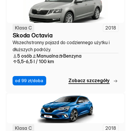
Klasa C
2018
Skoda Octavia
Wszechstronny pojazd do codziennego użytku i 
dłuższych podróży.
5 osób
Manualna
Benzyna
5,5-6,5 l / 100 km
Z
o
b
a
c
z
s
z
c
z
e
g
ó
ł
y
od 99 zł/doba
Klasa C
2018