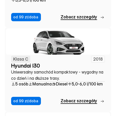
5,5-6,5 l/100 km
Z
o
b
a
c
z
s
z
c
z
e
g
ó
ł
y
od 99 zł/doba
Klasa C
2018
Hyundai I30
Uniwersalny samochód kompaktowy - wygodny na 
co dzień i na dłuższe trasy.
5 osób
Manualna
Diesel
5,0-6,0 l/100 km
Z
o
b
a
c
z
s
z
c
z
e
g
ó
ł
y
od 99 zł/doba