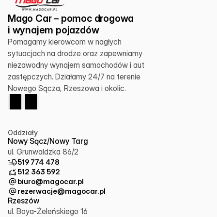
Mago Car – pomoc drogowa 
i wynajem pojazdów
Pomagamy kierowcom w nagłych 
sytuacjach na drodze oraz zapewniamy 
niezawodny wynajem samochodów i aut 
zastępczych. Działamy 24/7 na terenie 
Nowego Sącza, Rzeszowa i okolic.
Oddziały
Nowy Sącz/Nowy Targ
ul. Grunwaldzka 86/2
519 774 478
512 363 592
biuro@magocar.pl
rezerwacje@magocar.pl
Rzeszów
ul. Boya-Żeleńskiego 16