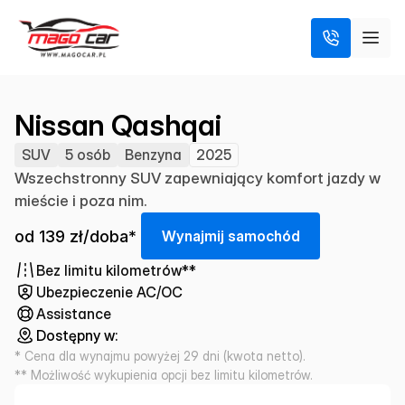
Nissan Qashqai
SUV
5 osób
Benzyna
2025
Wszechstronny SUV zapewniający komfort jazdy w
mieście i poza nim.
od 139 zł/doba*
W
y
n
a
j
m
i
j
s
a
m
o
c
h
ó
d
Bez limitu kilometrów**
Ubezpieczenie AC/OC
Assistance
Dostępny w:
* Cena dla wynajmu powyżej 29 dni (kwota netto).
** Możliwość wykupienia opcji bez limitu kilometrów.