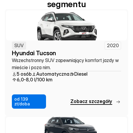
segmentu
SUV
2020
Hyundai Tucson
Wszechstronny SUV zapewniający komfort jazdy w 
mieście i poza nim.
5 osób
Automatyczna
Diesel
6,0-8,0 l/100 km
od 139
Z
o
b
a
c
z
s
z
c
z
e
g
ó
ł
y
zł/doba