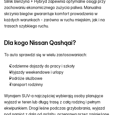
Silnik Benzyna + Hybryd zapewnia optymalne osiągi przy 
zachowaniu ekonomicznego zużycia paliwa. Manualna 
skrzynia biegów gwarantuje komfort prowadzenia w 
każdych warunkach - zarówno w ruchu miejskim, jak i na 
trasach szybkiego ruchu.
Dla kogo Nissan Qashqai?
To auto sprawdzi się w wielu zastosowaniach:
Codzienne dojazdy do pracy i szkoły
Wyjazdy weekendowe i urlopy
Podróże służbowe
Transport rodzinny
Wynajem SUV-a najczęściej wybierają osoby planujące 
wyjazd w teren lub długą trasę z całą rodziną i pełnym 
ekwipunkiem. Drogi leśne podczas grzybobrania, wyjazd 
pod namiot z dala od asfaltu, przeprawa przez zaśnieżone 