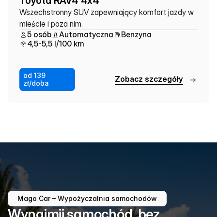
Toyota RAV4 4x4
Wszechstronny SUV zapewniający komfort jazdy w 
mieście i poza nim.
5 osób
Automatyczna
Benzyna
4,5-5,5 l/100 km
od 139
Z
o
b
a
c
z
s
z
c
z
e
g
ó
ł
y
zł/doba
Mago Car – Wypożyczalnia samochodów
Wynajmij samochód, bez