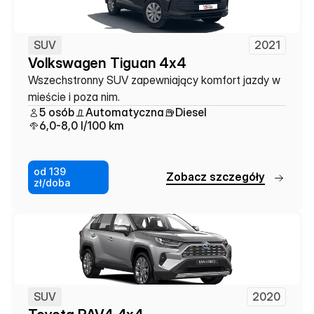
SUV
2021
Volkswagen Tiguan 4x4
Wszechstronny SUV zapewniający komfort jazdy w 
mieście i poza nim.
5 osób
Automatyczna
Diesel
6,0-8,0 l/100 km
od 139
Z
o
b
a
c
z
s
z
c
z
e
g
ó
ł
y
zł/doba
SUV
2020