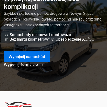
komplikacji
Szybka i skuteczna pomoc drogowa w Nowym Sączu i
okolicach. Holowanie, laweta, pomoc na miejscu oraz auto
zastępcze – bez zbędnych formalności.
Samochody osobowe i dostawcze
Bez limitu kilometrów*
Ubezpieczenie AC/OC
W
y
n
a
j
m
i
j
s
a
m
o
c
h
ó
d
W
y
p
e
ł
n
i
j
f
o
r
m
u
l
a
r
z