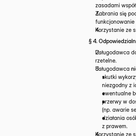
zasadami współ
Zabrania się po
funkcjonowanie 
Korzystanie ze s
§ 4. Odpowiedzial
Usługodawca dok
rzetelne.
Usługodawca 
n
skutki wykorz
niezgodny z 
ewentualne bł
przerwy w do
(np. awarie s
działania osó
z prawem.
Korzystanie ze 