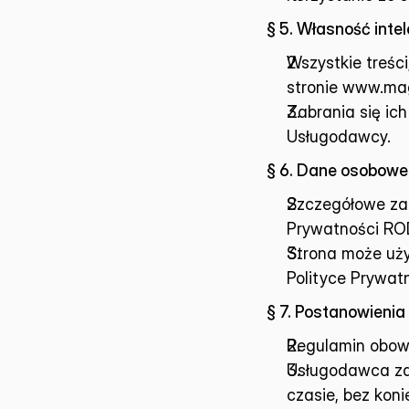
§ 5. Własność inte
Wszystkie treści,
stronie 
www.mag
Zabrania się ic
Usługodawcy.
§ 6. Dane osobowe i
Szczegółowe zas
Prywatności RO
Strona może używ
Polityce Prywatn
§ 7. Postanowieni
Regulamin obowi
Usługodawca za
czasie, bez kon