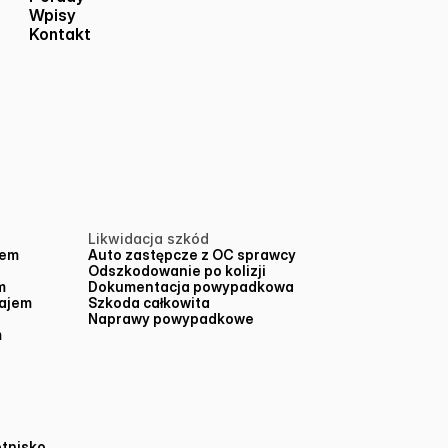
Wpisy
Kontakt
Likwidacja szkód
jem
Auto zastępcze z OC sprawcy
Odszkodowanie po kolizji
m
Dokumentacja powypadkowa
ajem
Szkoda całkowita
Naprawy powypadkowe
m
nisko 