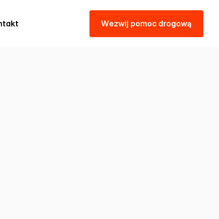
ntakt
W
e
z
w
i
j
p
o
m
o
c
d
r
o
g
o
w
ą