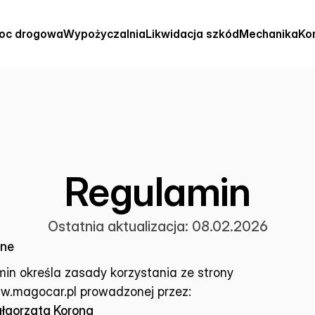
oc drogowa
Wypożyczalnia
Likwidacja szkód
Mechanika
Ko
Regulamin
Ostatnia aktualizacja: 08.02.2026
lne
min określa zasady korzystania ze strony 
w.magocar.pl
 prowadzonej przez:
gorzata Korona