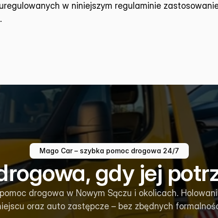
regulowanych w niniejszym regulaminie zastosowanie 
.
Mago Car – szybka pomoc drogowa 24/7
rogowa, gdy jej potr
 pomoc drogowa w Nowym Sączu i okolicach. Holowani
iejscu oraz auto zastępcze – bez zbędnych formalnośc