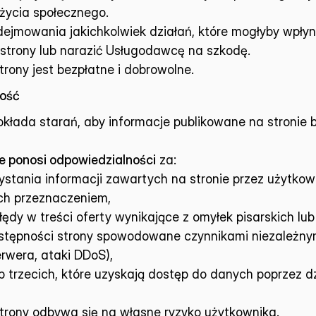
życia społecznego.
dejmowania jakichkolwiek działań, które mogłyby wpłyn
strony lub narazić Usługodawcę na szkodę.
trony jest bezpłatne i dobrowolne.
ność
łada starań, aby informacje publikowane na stronie by
ie ponosi odpowiedzialności
 za:
ystania informacji zawartych na stronie przez użytkow
ich przeznaczeniem,
ędy w treści oferty wynikające z omyłek pisarskich lub
stępności strony spowodowane czynnikami niezależny
erwera, ataki DDoS),
b trzecich, które uzyskają dostęp do danych poprzez dz
strony odbywa się na własne ryzyko użytkownika.