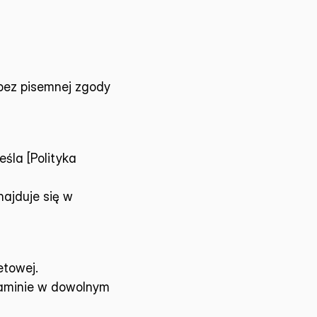
bez pisemnej zgody 
la [Polityka 
ajduje się w 
etowej.
aminie w dowolnym 