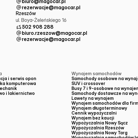
biuro@magocar.pl
rezerwacje@magocar.pl
Rzeszów
ul. Boya-Żeleńskiego 16
502 908 288
biuro.rzeszow@magocar.pl
rezerwacje@magocar.pl
a
Wynajem samochodów
cja i serwis opon
Samochody osobowe na wyna
yka komputerowa
SUV i crossover
echanik
Busy 7 i 9-osobowe na wynaje
o i lakiernictwo
Samochody dostawcze na wyn
Lawety na wynajem
Wynajem samochodów dla fir
Wynajem długoterminowy
Cennik wypożyczalni
Wynajem bez kaucji
Wypożyczalnia Nowy Sącz
Wypożyczalnia Rzeszów
Wypożyczalnia Nowy Targ
Wypożyczalnia samochodów lot