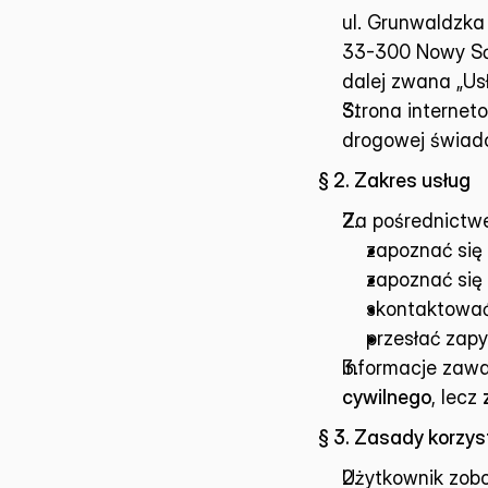
ul. Grunwaldzka
33-300 Nowy S
dalej zwana „Us
Strona internet
drogowej świad
§ 2. Zakres usług
Za pośrednictwe
zapoznać się
zapoznać się
skontaktować
przesłać zapy
Informacje zawa
cywilnego
, lecz 
§ 3. Zasady korzys
Użytkownik zobo