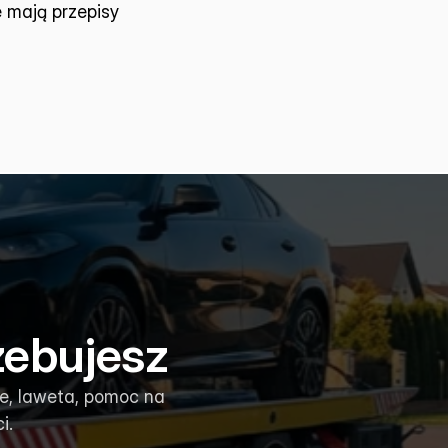
mają przepisy 
zebujesz
e, laweta, pomoc na
i.