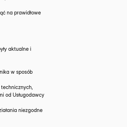
ąć na prawidłowe 
ły aktualne i 
nika w sposób 
 technicznych,
mi od Usługodawcy 
iałania niezgodne 