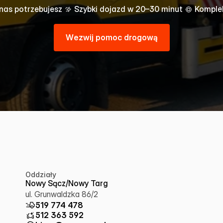
 nas potrzebujesz
Szybki dojazd w 20–30 minut
Komple
W
e
z
w
i
j
p
o
m
o
c
d
r
o
g
o
w
ą
Oddziały
Nowy Sącz/Nowy Targ
ul. Grunwaldzka 86/2
519 774 478
512 363 592