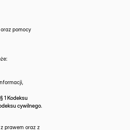
 oraz pomocy 
że:
nformacji,
§ 1 Kodeksu 
Kodeksu cywilnego
.
 z prawem oraz z 