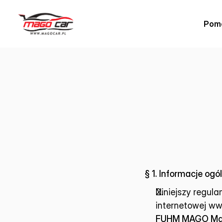
Pom
§ 1. Informacje ogó
Niniejszy regula
internetowej 
ww
FUHM MAGO Mał