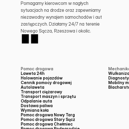
Pomagamy kierowcom w nagłych 
sytuacjach na drodze oraz zapewniamy 
niezawodny wynajem samochodów i aut 
zastępczych. Działamy 24/7 na terenie 
Nowego Sącza, Rzeszowa i okolic.
Pomoc drogowa
Mechanik
Laweta 24h
Wulkaniza
Holowanie pojazdów
Diagnost
Cennik pomocy drogowej
Mobilny m
Autolaweta
Blacharstw
Transport ciężarowy
Transport maszyn i sprzętu
Odpalanie auta
Dostawa paliwa
Wymiana koła
Pomoc drogowa Nowy Targ
Pomoc drogowa Stary Sącz
Pomoc drogowa Chełmiec
Pomoc drogowa Podegrodzie