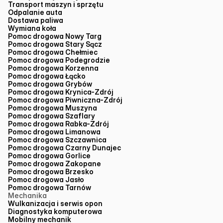
Transport maszyn i sprzętu
Odpalanie auta
Dostawa paliwa
Wymiana koła
Pomoc drogowa Nowy Targ
Pomoc drogowa Stary Sącz
Pomoc drogowa Chełmiec
Pomoc drogowa Podegrodzie
Pomoc drogowa Korzenna
Pomoc drogowa Łącko
Pomoc drogowa Grybów
Pomoc drogowa Krynica-Zdrój
Pomoc drogowa Piwniczna-Zdrój
Pomoc drogowa Muszyna
Pomoc drogowa Szaflary
Pomoc drogowa Rabka-Zdrój
Pomoc drogowa Limanowa
Pomoc drogowa Szczawnica
Pomoc drogowa Czarny Dunajec
Pomoc drogowa Gorlice
Pomoc drogowa Zakopane
Pomoc drogowa Brzesko
Pomoc drogowa Jasło
Pomoc drogowa Tarnów
Mechanika
Wulkanizacja i serwis opon
Diagnostyka komputerowa
Mobilny mechanik