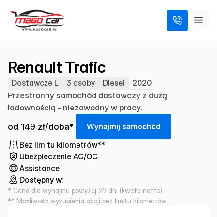
Renault Trafic
Dostawcze L
3 osoby
Diesel
2020
Przestronny samochód dostawczy z dużą
ładownością - niezawodny w pracy.
od 149 zł/doba*
W
y
n
a
j
m
i
j
s
a
m
o
c
h
ó
d
Bez limitu kilometrów**
Ubezpieczenie AC/OC
Assistance
Dostępny w:
* Cena dla wynajmu powyżej 29 dni (kwota netto).
** Możliwość wykupienia opcji bez limitu kilometrów.