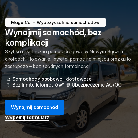
Mago Car – Wypożyczalnia samochodów
Wynajmij samochód, bez
komplikacji
Szybka i skuteczna pomoc drogowa w Nowym Sączu i
okolicach. Holowanie, laweta, pomoc na miejscu oraz auto
zastępcze – bez zbędnych formalności.
Samochody osobowe i dostawcze
Bez limitu kilometrów*
Ubezpieczenie AC/OC
W
y
n
a
j
m
i
j
s
a
m
o
c
h
ó
d
W
y
p
e
ł
n
i
j
f
o
r
m
u
l
a
r
z