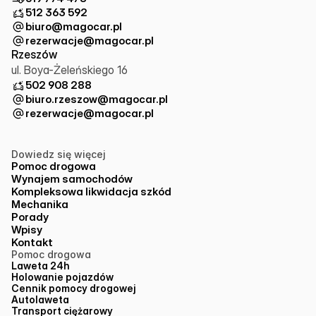
512 363 592
biuro@magocar.pl
rezerwacje@magocar.pl
Rzeszów
ul. Boya-Żeleńskiego 16
502 908 288
biuro.rzeszow@magocar.pl
rezerwacje@magocar.pl
Dowiedz się więcej
Pomoc drogowa
Wynajem samochodów
Kompleksowa likwidacja szkód
Mechanika
Porady
Wpisy
Kontakt
Pomoc drogowa
Laweta 24h
Holowanie pojazdów
Cennik pomocy drogowej
Autolaweta
Transport ciężarowy