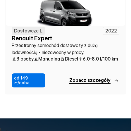
Dostawcze L
2022
Renault Expert
Przestronny samochód dostawczy z dużą 
ładownością - niezawodny w pracy.
3 osoby
Manualna
Diesel
6,0-8,0 l/100 km
od 149
Z
o
b
a
c
z
s
z
c
z
e
g
ó
ł
y
zł/doba