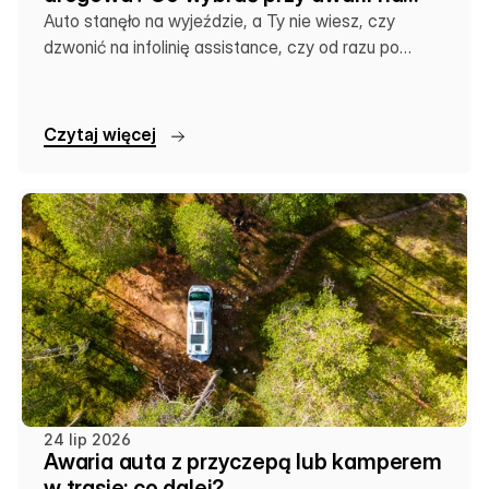
wakacjach
Auto stanęło na wyjeździe, a Ty nie wiesz, czy
dzwonić na infolinię assistance, czy od razu po
lokalną lawetę. Sprawdź, co się kiedy opłaca.
C
z
y
t
a
j
w
i
ę
c
e
j
24 lip 2026
Awaria auta z przyczepą lub kamperem
w trasie: co dalej?