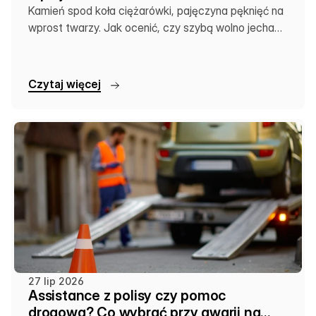
Kamień spod koła ciężarówki, pajęczyna pęknięć na
wprost twarzy. Jak ocenić, czy szybą wolno jechać
dalej, czy zostawić auto na lawecie.
C
z
y
t
a
j
w
i
ę
c
e
j
27 lip 2026
Assistance z polisy czy pomoc
drogowa? Co wybrać przy awarii na