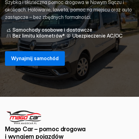
Szybka i skuteczna pomoc drogowa w Nowym Sączu i
okolicach. Holowanie, laweta, pomoc na miejscu oraz auto
zastępcze – bez zbędnych formalności.
Samochody osobowe i dostawcze
Bez limitu kilometrów*
Ubezpieczenie AC/OC
W
y
n
a
j
m
i
j
s
a
m
o
c
h
ó
d
Mago Car – pomoc drogowa 
i wynajem pojazdów