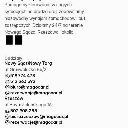
Pomagamy kierowcom w nagłych 
sytuacjach na drodze oraz zapewniamy 
niezawodny wynajem samochodów i aut 
zastępczych. Działamy 24/7 na terenie 
Nowego Sącza, Rzeszowa i okolic.
Oddziały
Nowy Sącz/Nowy Targ
ul. Grunwaldzka 86/2
519 774 478
512 363 592
biuro@magocar.pl
rezerwacje@magocar.pl
Rzeszów
ul. Boya-Żeleńskiego 16
502 908 288
biuro.rzeszow@magocar.pl
rezerwacje@magocar.pl