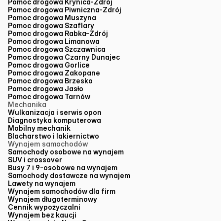
Pomoc drogowa Krynica-Zdrój
Pomoc drogowa Piwniczna-Zdrój
Pomoc drogowa Muszyna
Pomoc drogowa Szaflary
Pomoc drogowa Rabka-Zdrój
Pomoc drogowa Limanowa
Pomoc drogowa Szczawnica
Pomoc drogowa Czarny Dunajec
Pomoc drogowa Gorlice
Pomoc drogowa Zakopane
Pomoc drogowa Brzesko
Pomoc drogowa Jasło
Pomoc drogowa Tarnów
Mechanika
Wulkanizacja i serwis opon
Diagnostyka komputerowa
Mobilny mechanik
Blacharstwo i lakiernictwo
Wynajem samochodów
Samochody osobowe na wynajem
SUV i crossover
Busy 7 i 9-osobowe na wynajem
Samochody dostawcze na wynajem
Lawety na wynajem
Wynajem samochodów dla firm
Wynajem długoterminowy
Cennik wypożyczalni
Wynajem bez kaucji