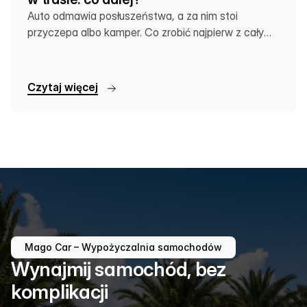
Auto odmawia posłuszeństwa, a za nim stoi
przyczepa albo kamper. Co zrobić najpierw z całym
zestawem?
C
z
y
t
a
j
w
i
ę
c
e
j
Mago Car – Wypożyczalnia samochodów
Wynajmij samochód, bez
komplikacji