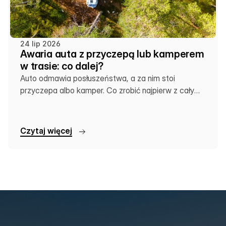
24 lip 2026
Awaria auta z przyczepą lub kamperem
w trasie: co dalej?
Auto odmawia posłuszeństwa, a za nim stoi
przyczepa albo kamper. Co zrobić najpierw z całym
zestawem?
C
z
y
t
a
j
w
i
ę
c
e
j