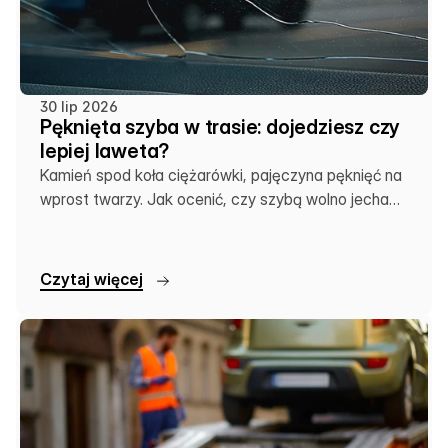
30 lip 2026
Pęknięta szyba w trasie: dojedziesz czy
lepiej laweta?
Kamień spod koła ciężarówki, pajęczyna pęknięć na
wprost twarzy. Jak ocenić, czy szybą wolno jechać
dalej, czy zostawić auto na lawecie.
C
z
y
t
a
j
w
i
ę
c
e
j