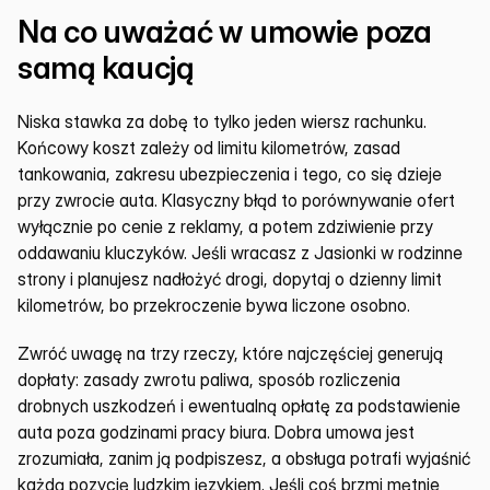
Na co uważać w umowie poza 
samą kaucją
Niska stawka za dobę to tylko jeden wiersz rachunku. 
Końcowy koszt zależy od limitu kilometrów, zasad 
tankowania, zakresu ubezpieczenia i tego, co się dzieje 
przy zwrocie auta. Klasyczny błąd to porównywanie ofert 
wyłącznie po cenie z reklamy, a potem zdziwienie przy 
oddawaniu kluczyków. Jeśli wracasz z Jasionki w rodzinne 
strony i planujesz nadłożyć drogi, dopytaj o dzienny limit 
kilometrów, bo przekroczenie bywa liczone osobno.
Zwróć uwagę na trzy rzeczy, które najczęściej generują 
dopłaty: zasady zwrotu paliwa, sposób rozliczenia 
drobnych uszkodzeń i ewentualną opłatę za podstawienie 
auta poza godzinami pracy biura. Dobra umowa jest 
zrozumiała, zanim ją podpiszesz, a obsługa potrafi wyjaśnić 
każdą pozycję ludzkim językiem. Jeśli coś brzmi mętnie 