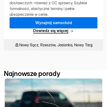
dostawczych -również z OC sprawcy. Szybkie 
formalności, elastyczne terminy i pełne 
ubezpieczenie w cenie.
W
y
n
a
j
m
i
j
s
a
m
o
c
h
ó
d
D
o
w
i
e
d
z
s
i
ę
w
i
ę
c
e
j
Nowy Sącz, Rzeszów, Jasionka, Nowy Targ
Najnowsze porady