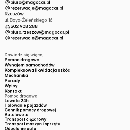
biuro@magocar.pl
rezerwacje@magocar.pl
Rzeszów
ul. Boya-Żeleńskiego 16
502 908 288
biuro.rzeszow@magocar.pl
rezerwacje@magocar.pl
Dowiedz się więcej
Pomoc drogowa
Wynajem samochodów
Kompleksowa likwidacja szkód
Mechanika
Porady
Wpisy
Kontakt
Pomoc drogowa
Laweta 24h
Holowanie pojazdów
Cennik pomocy drogowej
Autolaweta
Transport ciężarowy
Transport maszyn i sprzętu
Odpalanie auta