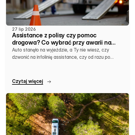
27 lip 2026
Assistance z polisy czy pomoc
drogowa? Co wybrać przy awarii na
wakacjach
Auto stanęło na wyjeździe, a Ty nie wiesz, czy
dzwonić na infolinię assistance, czy od razu po
lokalną lawetę. Sprawdź, co się kiedy opłaca.
C
z
y
t
a
j
w
i
ę
c
e
j