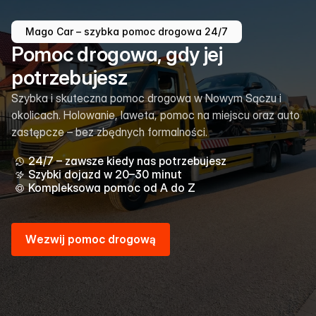
Mago Car – szybka pomoc drogowa 24/7
Pomoc drogowa, gdy jej
potrzebujesz
Szybka i skuteczna pomoc drogowa w Nowym Sączu i
okolicach. Holowanie, laweta, pomoc na miejscu oraz auto
zastępcze – bez zbędnych formalności.
24/7 – zawsze kiedy nas potrzebujesz
Szybki dojazd w 20–30 minut
Kompleksowa pomoc od A do Z
W
e
z
w
i
j
p
o
m
o
c
d
r
o
g
o
w
ą