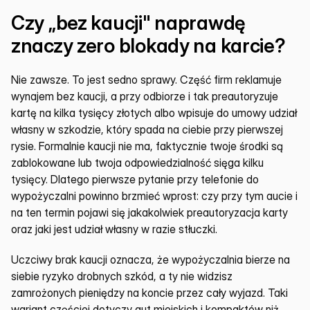
Czy „bez kaucji" naprawdę 
znaczy zero blokady na karcie?
Nie zawsze. To jest sedno sprawy. Część firm reklamuje 
wynajem bez kaucji, a przy odbiorze i tak preautoryzuje 
kartę na kilka tysięcy złotych albo wpisuje do umowy udział 
własny w szkodzie, który spada na ciebie przy pierwszej 
rysie. Formalnie kaucji nie ma, faktycznie twoje środki są 
zablokowane lub twoja odpowiedzialność sięga kilku 
tysięcy. Dlatego pierwsze pytanie przy telefonie do 
wypożyczalni powinno brzmieć wprost: czy przy tym aucie i 
na ten termin pojawi się jakakolwiek preautoryzacja karty 
oraz jaki jest udział własny w razie stłuczki.
Uczciwy brak kaucji oznacza, że wypożyczalnia bierze na 
siebie ryzyko drobnych szkód, a ty nie widzisz 
zamrożonych pieniędzy na koncie przez cały wyjazd. Taki 
wariant częściej dotyczy aut miejskich i kompaktów niż 