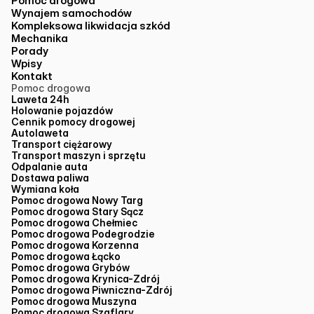
Pomoc drogowa
Wynajem samochodów
Kompleksowa likwidacja szkód
Mechanika
Porady
Wpisy
Kontakt
Pomoc drogowa
Laweta 24h
Holowanie pojazdów
Cennik pomocy drogowej
Autolaweta
Transport ciężarowy
Transport maszyn i sprzętu
Odpalanie auta
Dostawa paliwa
Wymiana koła
Pomoc drogowa Nowy Targ
Pomoc drogowa Stary Sącz
Pomoc drogowa Chełmiec
Pomoc drogowa Podegrodzie
Pomoc drogowa Korzenna
Pomoc drogowa Łącko
Pomoc drogowa Grybów
Pomoc drogowa Krynica-Zdrój
Pomoc drogowa Piwniczna-Zdrój
Pomoc drogowa Muszyna
Pomoc drogowa Szaflary