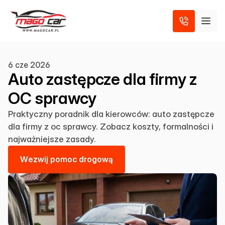
6 cze 2026
Auto zastępcze dla firmy z
OC sprawcy
Praktyczny poradnik dla kierowców: auto zastępcze
dla firmy z oc sprawcy. Zobacz koszty, formalności i
najważniejsze zasady.
W
e
z
w
i
j
p
o
m
o
c
d
r
o
g
o
w
ą