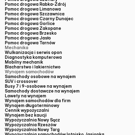
Pomoc drogowa Rabka-Zdrój
Pomoc drogowa Limanowa
Pomoc drogowa Szczawnica
Pomoc drogowa Czarny Dunajec
Pomoc drogowa Gorlice
Pomoc drogowa Zakopane
Pomoc drogowa Brzesko
Pomoc drogowa Jasło
Pomoc drogowa Tarnów
Mechanika
Wulkanizacja i serwis opon
Diagnostyka komputerowa
Mobilny mechanik
Blacharstwo i lakiernictwo
Wynajem samochodów
Samochody osobowe na wynajem
SUV i crossover
Busy 7 i 9-osobowe na wynajem
Samochody dostawcze na wynajem
Lawety na wynajem
Wynajem samochodów dla firm
Wynajem długoterminowy
Cennik wypożyczalni
Wynajem bez kaucji
Wypożyczalnia Nowy Sącz
Wypożyczalnia Rzeszów
Wypożyczalnia Nowy Targ
Wypożyczalnia samochodów lotnisko Jasionka