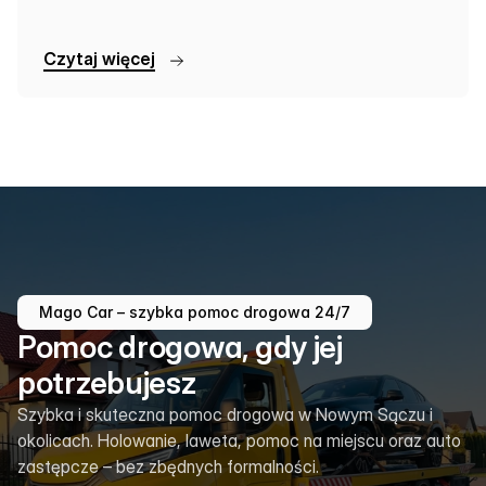
C
z
y
t
a
j
w
i
ę
c
e
j
Mago Car – szybka pomoc drogowa 24/7
Pomoc drogowa, gdy jej
potrzebujesz
Szybka i skuteczna pomoc drogowa w Nowym Sączu i
okolicach. Holowanie, laweta, pomoc na miejscu oraz auto
zastępcze – bez zbędnych formalności.