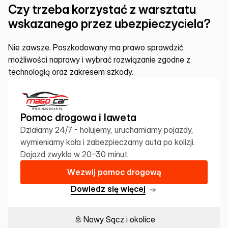
Czy trzeba korzystać z warsztatu 
wskazanego przez ubezpieczyciela?
Nie zawsze. Poszkodowany ma prawo sprawdzić 
możliwości naprawy i wybrać rozwiązanie zgodne z 
technologią oraz zakresem szkody.
Pomoc drogowa i laweta
Działamy 24/7 - holujemy, uruchamiamy pojazdy, 
wymieniamy koła i zabezpieczamy auta po kolizji. 
Dojazd zwykle w 20–30 minut.
W
e
z
w
i
j
p
o
m
o
c
d
r
o
g
o
w
ą
D
o
w
i
e
d
z
s
i
ę
w
i
ę
c
e
j
Nowy Sącz i okolice