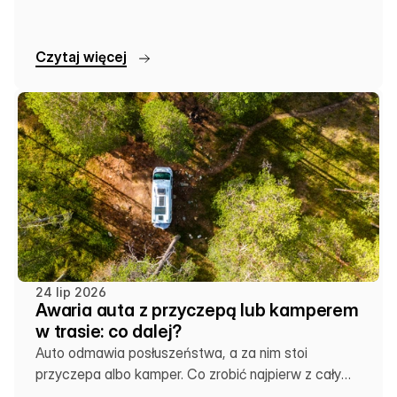
lokalną lawetę. Sprawdź, co się kiedy opłaca.
C
z
y
t
a
j
w
i
ę
c
e
j
24 lip 2026
Awaria auta z przyczepą lub kamperem
w trasie: co dalej?
Auto odmawia posłuszeństwa, a za nim stoi
przyczepa albo kamper. Co zrobić najpierw z całym
zestawem?