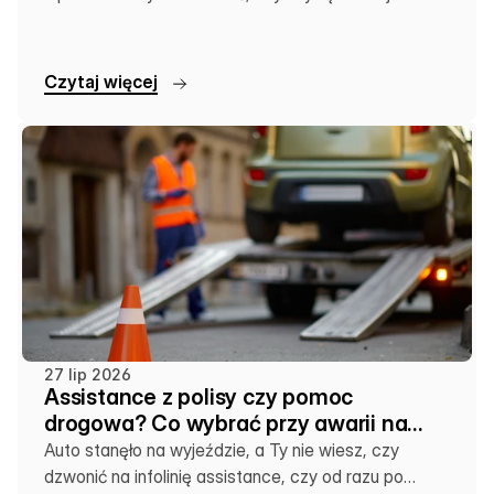
dalej, czy zostawić auto na lawecie.
C
z
y
t
a
j
w
i
ę
c
e
j
27 lip 2026
Assistance z polisy czy pomoc
drogowa? Co wybrać przy awarii na
wakacjach
Auto stanęło na wyjeździe, a Ty nie wiesz, czy
dzwonić na infolinię assistance, czy od razu po