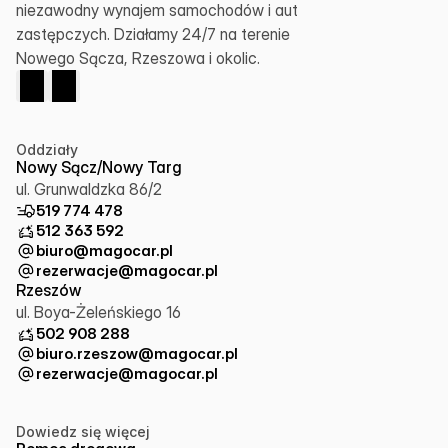
niezawodny wynajem samochodów i aut 
zastępczych. Działamy 24/7 na terenie 
Nowego Sącza, Rzeszowa i okolic.
Oddziały
Nowy Sącz/Nowy Targ
ul. Grunwaldzka 86/2
519 774 478
512 363 592
biuro@magocar.pl
rezerwacje@magocar.pl
Rzeszów
ul. Boya-Żeleńskiego 16
502 908 288
biuro.rzeszow@magocar.pl
rezerwacje@magocar.pl
Dowiedz się więcej