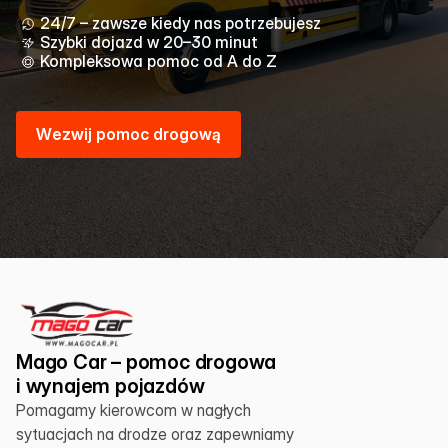
24/7 – zawsze kiedy nas potrzebujesz
Szybki dojazd w 20–30 minut
Kompleksowa pomoc od A do Z
W
e
z
w
i
j
p
o
m
o
c
d
r
o
g
o
w
ą
Mago Car – pomoc drogowa 
i wynajem pojazdów
Pomagamy kierowcom w nagłych 
sytuacjach na drodze oraz zapewniamy 