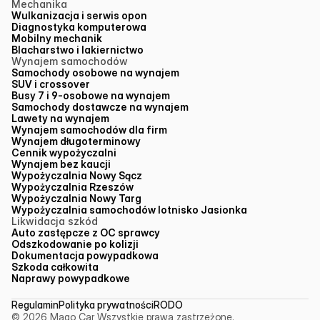
Mechanika
Wulkanizacja i serwis opon
Diagnostyka komputerowa
Mobilny mechanik
Blacharstwo i lakiernictwo
Wynajem samochodów
Samochody osobowe na wynajem
SUV i crossover
Busy 7 i 9-osobowe na wynajem
Samochody dostawcze na wynajem
Lawety na wynajem
Wynajem samochodów dla firm
Wynajem długoterminowy
Cennik wypożyczalni
Wynajem bez kaucji
Wypożyczalnia Nowy Sącz
Wypożyczalnia Rzeszów
Wypożyczalnia Nowy Targ
Wypożyczalnia samochodów lotnisko Jasionka
Likwidacja szkód
Auto zastępcze z OC sprawcy
Odszkodowanie po kolizji
Dokumentacja powypadkowa
Szkoda całkowita
Naprawy powypadkowe
Regulamin
Polityka prywatności
RODO
© 2026 Mago Car Wszystkie prawa zastrzeżone.