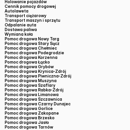
Holowanie pojazdów
Cennik pomocy drogowej
Autolaweta
Transport ciężarowy
Transport maszyn i sprzętu
Odpalanie auta
Dostawa paliwa
Wymiana koła
Pomoc drogowa Nowy Targ
Pomoc drogowa Stary Sącz
Pomoc drogowa Chełmiec
Pomoc drogowa Podegrodzie
Pomoc drogowa Korzenna
Pomoc drogowa Łącko
Pomoc drogowa Grybów
Pomoc drogowa Krynica-Zdrój
Pomoc drogowa Piwniczna-Zdrój
Pomoc drogowa Muszyna
Pomoc drogowa Szaflary
Pomoc drogowa Rabka-Zdrój
Pomoc drogowa Limanowa
Pomoc drogowa Szczawnica
Pomoc drogowa Czarny Dunajec
Pomoc drogowa Gorlice
Pomoc drogowa Zakopane
Pomoc drogowa Brzesko
Pomoc drogowa Jasło
Pomoc drogowa Tarnów