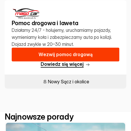
Pomoc drogowa i laweta
Działamy 24/7 - holujemy, uruchamiamy pojazdy, 
wymieniamy koła i zabezpieczamy auta po kolizji. 
Dojazd zwykle w 20–30 minut.
W
e
z
w
i
j
p
o
m
o
c
d
r
o
g
o
w
ą
D
o
w
i
e
d
z
s
i
ę
w
i
ę
c
e
j
Nowy Sącz i okolice
Najnowsze porady