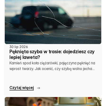
30 lip 2026
Pęknięta szyba w trasie: dojedziesz czy
lepiej laweta?
Kamień spod koła ciężarówki, pajęczyna pęknięć na
wprost twarzy. Jak ocenić, czy szybą wolno jechać
dalej, czy zostawić auto na lawecie.
C
z
y
t
a
j
w
i
ę
c
e
j