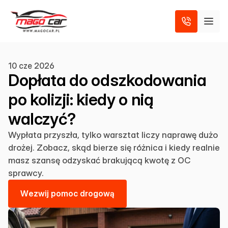
10 cze 2026
Dopłata do odszkodowania
po kolizji: kiedy o nią
walczyć?
Wypłata przyszła, tylko warsztat liczy naprawę dużo
drożej. Zobacz, skąd bierze się różnica i kiedy realnie
masz szansę odzyskać brakującą kwotę z OC
sprawcy.
W
e
z
w
i
j
p
o
m
o
c
d
r
o
g
o
w
ą