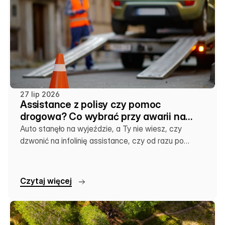
27 lip 2026
Assistance z polisy czy pomoc
drogowa? Co wybrać przy awarii na
wakacjach
Auto stanęło na wyjeździe, a Ty nie wiesz, czy
dzwonić na infolinię assistance, czy od razu po
lokalną lawetę. Sprawdź, co się kiedy opłaca.
C
z
y
t
a
j
w
i
ę
c
e
j