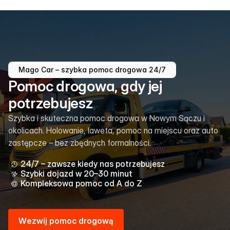
Mago Car – szybka pomoc drogowa 24/7
Pomoc drogowa, gdy jej
potrzebujesz
Szybka i skuteczna pomoc drogowa w Nowym Sączu i
okolicach. Holowanie, laweta, pomoc na miejscu oraz auto
zastępcze – bez zbędnych formalności.
24/7 – zawsze kiedy nas potrzebujesz
Szybki dojazd w 20–30 minut
Kompleksowa pomoc od A do Z
W
e
z
w
i
j
p
o
m
o
c
d
r
o
g
o
w
ą