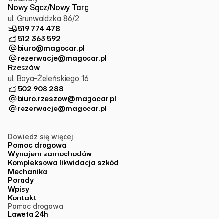
Nowy Sącz/Nowy Targ
ul. Grunwaldzka 86/2
519 774 478
512 363 592
biuro@magocar.pl
rezerwacje@magocar.pl
Rzeszów
ul. Boya-Żeleńskiego 16
502 908 288
biuro.rzeszow@magocar.pl
rezerwacje@magocar.pl
Dowiedz się więcej
Pomoc drogowa
Wynajem samochodów
Kompleksowa likwidacja szkód
Mechanika
Porady
Wpisy
Kontakt
Pomoc drogowa
Laweta 24h