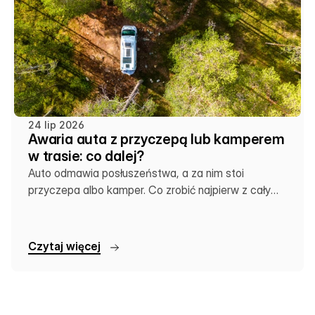
24 lip 2026
Awaria auta z przyczepą lub kamperem
w trasie: co dalej?
Auto odmawia posłuszeństwa, a za nim stoi
przyczepa albo kamper. Co zrobić najpierw z całym
zestawem?
C
z
y
t
a
j
w
i
ę
c
e
j