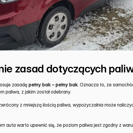
nie zasad dotyczących pali
osuje zasadę 
pełny bak – pełny bak
. Oznacza to, że samochód
 paliwa, z jakim został odebrany.
 zwrócony z mniejszą ilością paliwa, wypożyczalnia może naliczy
em auta warto upewnić się, że poziom paliwa jest zgodny z war