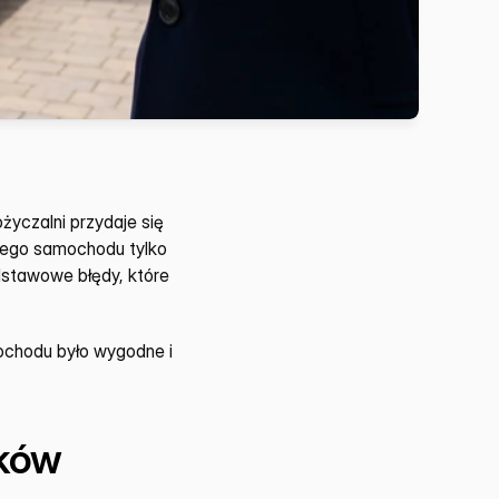
czalni przydaje się 
wego samochodu tylko 
dstawowe błędy, które 
ochodu było wygodne i 
ków 