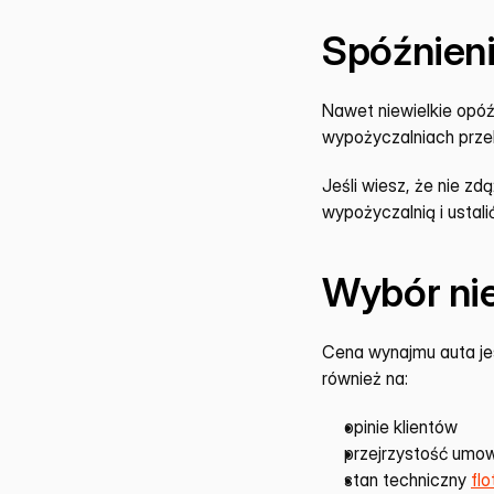
Spóźnien
Nawet niewielkie opóź
wypożyczalniach przek
Jeśli wiesz, że nie z
wypożyczalnią i ustali
Wybór ni
Cena wynajmu auta jes
również na:
opinie klientów
przejrzystość umo
stan techniczny 
flo