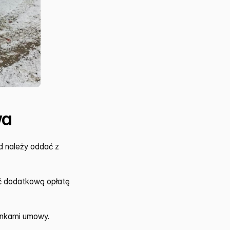
wa
 należy oddać z 
ć dodatkową opłatę 
unkami umowy.