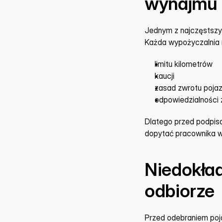
wynajmu
Jednym z najczęstszyc
Każda wypożyczalnia 
limitu kilometrów
kaucji
zasad zwrotu poja
odpowiedzialności 
Dlatego przed podpisa
dopytać pracownika w
Niedokła
odbiorze
Przed odebraniem poja