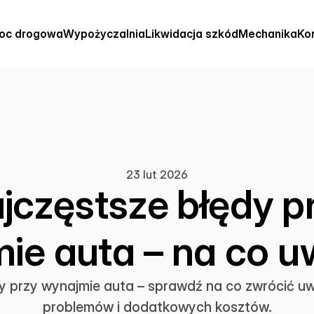
oc drogowa
Wypożyczalnia
Likwidacja szkód
Mechanika
Ko
23 lut 2026
jczęstsze błędy p
ie auta – na co 
y przy wynajmie auta – sprawdź na co zwrócić u
problemów i dodatkowych kosztów.