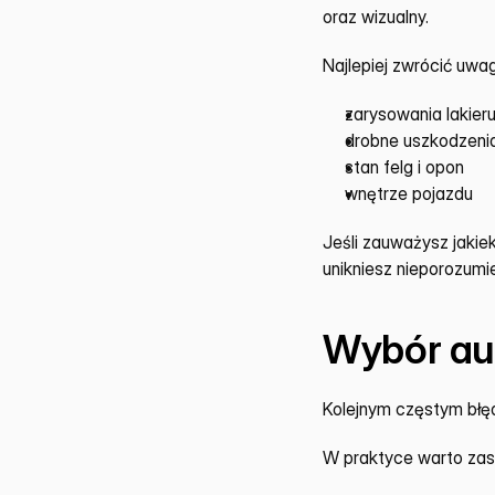
oraz wizualny.
Najlepiej zwrócić uwa
zarysowania lakier
drobne uszkodzenia
stan felg i opon
wnętrze pojazdu
Jeśli zauważysz jakie
unikniesz nieporozum
Wybór au
Kolejnym częstym błę
W praktyce warto zas