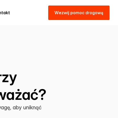
ntakt
W
e
z
w
i
j
p
o
m
o
c
d
r
o
g
o
w
ą
rzy
uważać?
wagę, aby uniknąć