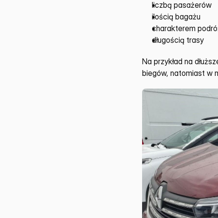
liczbą pasażerów
ilością bagażu
charakterem podró
długością trasy
Na przykład na dłużs
biegów, natomiast w m