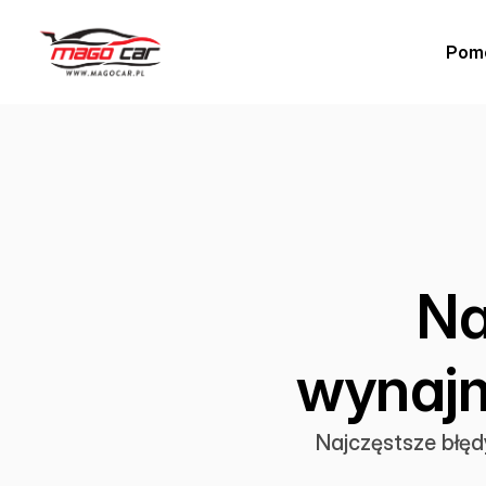
Pom
Na
wynajm
Najczęstsze błęd