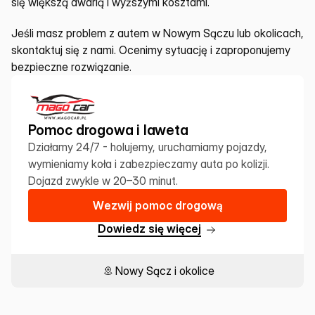
się większą awarią i wyższymi kosztami.
Jeśli masz problem z autem w Nowym Sączu lub okolicach, 
skontaktuj się z nami. Ocenimy sytuację i zaproponujemy 
bezpieczne rozwiązanie.
Pomoc drogowa i laweta
Działamy 24/7 - holujemy, uruchamiamy pojazdy, 
wymieniamy koła i zabezpieczamy auta po kolizji. 
Dojazd zwykle w 20–30 minut.
W
e
z
w
i
j
p
o
m
o
c
d
r
o
g
o
w
ą
D
o
w
i
e
d
z
s
i
ę
w
i
ę
c
e
j
Nowy Sącz i okolice