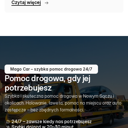
C
z
y
t
a
j
w
i
ę
c
e
j
Mago Car – szybka pomoc drogowa 24/7
Pomoc drogowa, gdy jej
potrzebujesz
Szybka i skuteczna pomoc drogowa w Nowym Sączu i
okolicach. Holowanie, laweta, pomoc na miejscu oraz auto
zastępcze – bez zbędnych formalności.
24/7 – zawsze kiedy nas potrzebujesz
Szybki dojazd w 20–30 minut