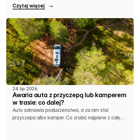
C
z
y
t
a
j
w
i
ę
c
e
j
24 lip 2026
Awaria auta z przyczepą lub kamperem
w trasie: co dalej?
Auto odmawia posłuszeństwa, a za nim stoi
przyczepa albo kamper. Co zrobić najpierw z całym
zestawem?