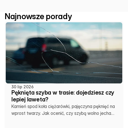
Najnowsze porady
30 lip 2026
Pęknięta szyba w trasie: dojedziesz czy
lepiej laweta?
Kamień spod koła ciężarówki, pajęczyna pęknięć na
wprost twarzy. Jak ocenić, czy szybą wolno jechać
dalej, czy zostawić auto na lawecie.