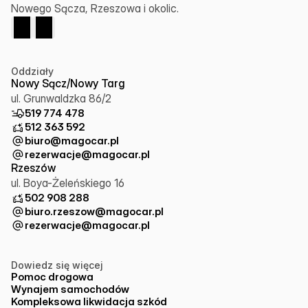
Nowego Sącza, Rzeszowa i okolic.
Oddziały
Nowy Sącz/Nowy Targ
ul. Grunwaldzka 86/2
519 774 478
512 363 592
biuro@magocar.pl
rezerwacje@magocar.pl
Rzeszów
ul. Boya-Żeleńskiego 16
502 908 288
biuro.rzeszow@magocar.pl
rezerwacje@magocar.pl
Dowiedz się więcej
Pomoc drogowa
Wynajem samochodów
Kompleksowa likwidacja szkód