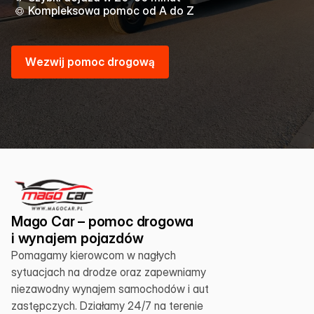
Kompleksowa pomoc od A do Z
W
e
z
w
i
j
p
o
m
o
c
d
r
o
g
o
w
ą
Mago Car – pomoc drogowa 
i wynajem pojazdów
Pomagamy kierowcom w nagłych 
sytuacjach na drodze oraz zapewniamy 
niezawodny wynajem samochodów i aut 
zastępczych. Działamy 24/7 na terenie 