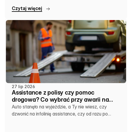
C
z
y
t
a
j
w
i
ę
c
e
j
27 lip 2026
Assistance z polisy czy pomoc
drogowa? Co wybrać przy awarii na
wakacjach
Auto stanęło na wyjeździe, a Ty nie wiesz, czy
dzwonić na infolinię assistance, czy od razu po
lokalną lawetę. Sprawdź, co się kiedy opłaca.