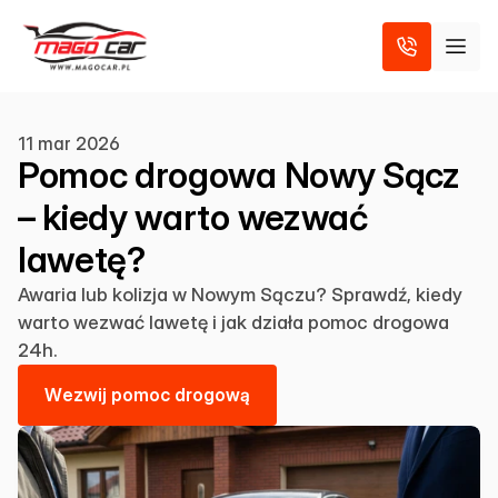
11 mar 2026
Pomoc drogowa Nowy Sącz
– kiedy warto wezwać
lawetę?
Awaria lub kolizja w Nowym Sączu? Sprawdź, kiedy
warto wezwać lawetę i jak działa pomoc drogowa
24h.
W
e
z
w
i
j
p
o
m
o
c
d
r
o
g
o
w
ą