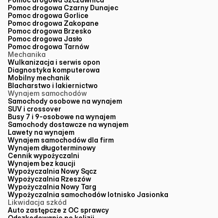
Pomoc drogowa Czarny Dunajec
Pomoc drogowa Gorlice
Pomoc drogowa Zakopane
Pomoc drogowa Brzesko
Pomoc drogowa Jasło
Pomoc drogowa Tarnów
Mechanika
Wulkanizacja i serwis opon
Diagnostyka komputerowa
Mobilny mechanik
Blacharstwo i lakiernictwo
Wynajem samochodów
Samochody osobowe na wynajem
SUV i crossover
Busy 7 i 9-osobowe na wynajem
Samochody dostawcze na wynajem
Lawety na wynajem
Wynajem samochodów dla firm
Wynajem długoterminowy
Cennik wypożyczalni
Wynajem bez kaucji
Wypożyczalnia Nowy Sącz
Wypożyczalnia Rzeszów
Wypożyczalnia Nowy Targ
Wypożyczalnia samochodów lotnisko Jasionka
Likwidacja szkód
Auto zastępcze z OC sprawcy
Odszkodowanie po kolizji