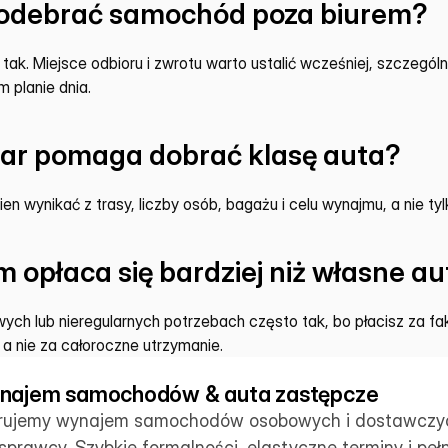
odebrać samochód poza biurem?
k. Miejsce odbioru i zwrotu warto ustalić wcześniej, szczególnie
m planie dnia.
ar pomaga dobrać klasę auta?
en wynikać z trasy, liczby osób, bagażu i celu wynajmu, a nie tylk
 opłaca się bardziej niż własne au
wych lub nieregularnych potrzebach często tak, bo płacisz za fa
a nie za całoroczne utrzymanie.
najem samochodów & auta zastępcze
rujemy wynajem samochodów osobowych i dostawczych
prawcy. Szybkie formalności, elastyczne terminy i pełn