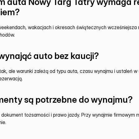
 auta Nowy Targ Tatry wymaga rez
niem?
weekendach, wakacjach i okresach świątecznych wcześniejsza r
hodów.
ynająć auto bez kaucji?
k, ale warunki zależą od typu auta, czasu wynajmu i ustaleń w u
rezerwacją.
menty są potrzebne do wynajmu?
t dokument tożsamości i prawo jazdy. Przy wynajmie firmowym m
ie.