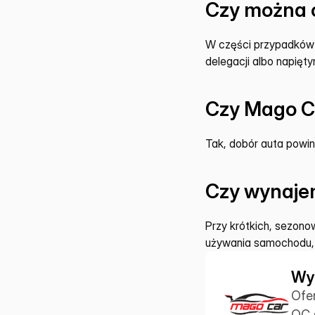
Czy można 
W części przypadków ta
delegacji albo napięty
Czy Mago C
Tak, dobór auta powini
Czy wynajem
Przy krótkich, sezono
używania samochodu, 
Wy
Ofe
OC s