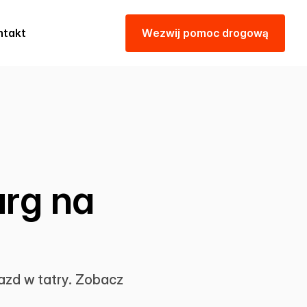
ntakt
W
e
z
w
i
j
p
o
m
o
c
d
r
o
g
o
w
ą
rg na
azd w tatry. Zobacz