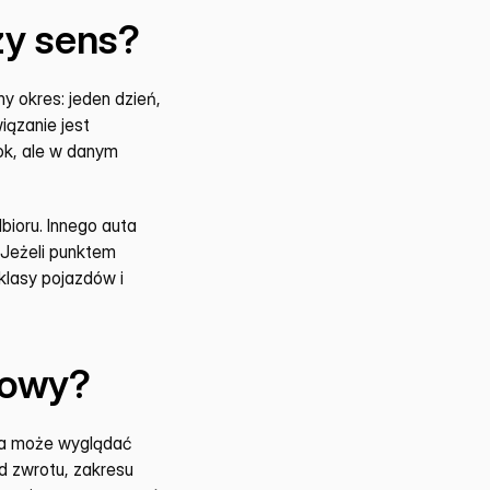
zy sens?
okres: jeden dzień, 
ązanie jest 
k, ale w danym 
bioru. Innego auta 
Jeżeli punktem 
lasy pojazdów i 
mowy?
a może wyglądać 
d zwrotu, zakresu 