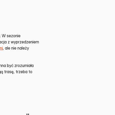
 W sezonie 
acja z wyprzedzeniem 
ni
, ale nie należy 
nna być zrozumiała 
 trasę, trzeba to 