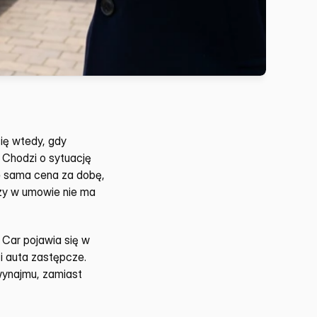
ię wtedy, gdy 
Chodzi o sytuację 
e sama cena za dobę, 
zy w umowie nie ma 
ar pojawia się w 
i auta zastępcze. 
wynajmu, zamiast 