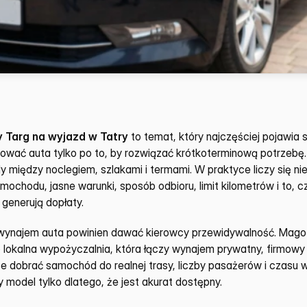
Targ na wyjazd w Tatry
 to temat, który najczęściej pojawia s
ować auta tylko po to, by rozwiązać krótkoterminową potrzebę. 
dy między noclegiem, szlakami i termami. W praktyce liczy się ni
mochodu, jasne warunki, sposób odbioru, limit kilometrów i to, c
 generują dopłaty.
ynajem auta powinien dawać kierowcy przewidywalność. Mago C
o lokalna wypożyczalnia, która łączy wynajem prywatny, firmowy 
że dobrać samochód do realnej trasy, liczby pasażerów i czasu 
model tylko dlatego, że jest akurat dostępny.