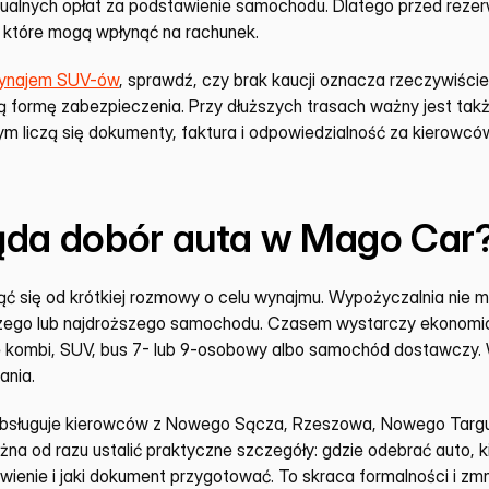
ualnych opłat za podstawienie samochodu. Dlatego przed rezer
 które mogą wpłynąć na rachunek.
ynajem SUV-ów
, sprawdź, czy brak kaucji oznacza rzeczywiście
ą formę zabezpieczenia. Przy dłuższych trasach ważny jest także 
m liczą się dokumenty, faktura i odpowiedzialność za kierowców
ąda dobór auta w Mago Car
ć się od krótkiej rozmowy o celu wynajmu. Wypożyczalnia nie mu
ego lub najdroższego samochodu. Czasem wystarczy ekonomicz
 kombi, SUV, bus 7- lub 9-osobowy albo samochód dostawczy. W
ania.
bsługuje kierowców z Nowego Sącza, Rzeszowa, Nowego Targu i 
na od razu ustalić praktyczne szczegóły: gdzie odebrać auto, kie
wienie i jaki dokument przygotować. To skraca formalności i zmn