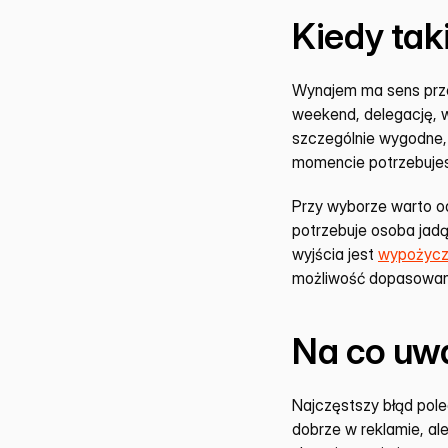
Kiedy tak
Wynajem ma sens prze
weekend, delegację, w
szczególnie wygodne,
momencie potrzebujes
Przy wyborze warto od 
potrzebuje osoba jadą
wyjścia jest 
wypożycz
możliwość dopasowania
Na co uw
Najczęstszy błąd pol
dobrze w reklamie, ale