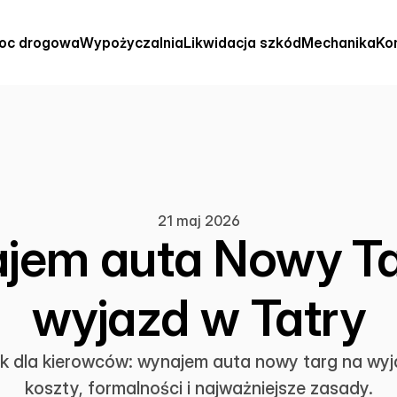
oc drogowa
Wypożyczalnia
Likwidacja szkód
Mechanika
Ko
21 maj 2026
jem auta Nowy Ta
wyjazd w Tatry
k dla kierowców: wynajem auta nowy targ na wyj
koszty, formalności i najważniejsze zasady.