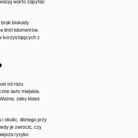
wacją warto zapytać 
 brak blokady 
limit kilometrów. 
 korzystających z 
?
si od razu 
ne auto miejskie, 
ażne, żeby klasa 
okolic, dlatego przy 
dy je zwrócić, czy 
iejsza ryzyko 