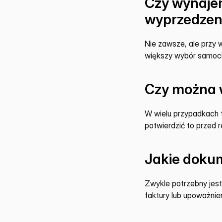
Czy wynajem
wyprzedze
Nie zawsze, ale przy 
większy wybór samoc
Czy można w
W wielu przypadkach ta
potwierdzić to przed 
Jakie doku
Zwykle potrzebny jes
faktury lub upoważnien