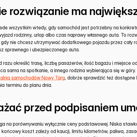
ie rozwiązanie ma najwięks
de wszystkim wtedy, gdy samochód jest potrzebny na konkretny 
yjazd rodzinny, urlop albo czas naprawy własnego auta. To rozwi
 gdy nie chcesz utrzymywać dodatkowego pojazdu przez cały ro
z sprawnego i ubezpieczonego auta.
razu określić trasę, liczbę pasażerów, ilość bagażu i miejsce od
ca sama na spotkanie, a innego rodzina wybierająca się w góry. 
alnia samochodów Nowy Targ
, dobrze sprawdzić też dostępne k
 terminu do planu dnia.
ażać przed podpisaniem u
ega na porównywaniu wyłącznie ceny podstawowej. Niska stawk
 końcowy koszt zależy od kaucji, limitu kilometrów, paliwa, zasa