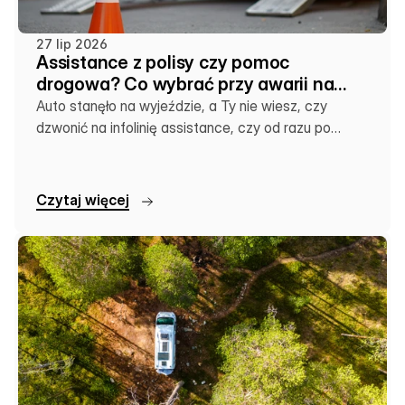
27 lip 2026
Assistance z polisy czy pomoc
drogowa? Co wybrać przy awarii na
wakacjach
Auto stanęło na wyjeździe, a Ty nie wiesz, czy
dzwonić na infolinię assistance, czy od razu po
lokalną lawetę. Sprawdź, co się kiedy opłaca.
C
z
y
t
a
j
w
i
ę
c
e
j