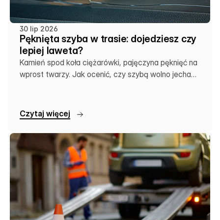
30 lip 2026
Pęknięta szyba w trasie: dojedziesz czy
lepiej laweta?
Kamień spod koła ciężarówki, pajęczyna pęknięć na
wprost twarzy. Jak ocenić, czy szybą wolno jechać
dalej, czy zostawić auto na lawecie.
C
z
y
t
a
j
w
i
ę
c
e
j