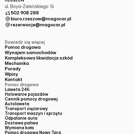
ul. Boya-Żeleńskiego 16
502 908 288
biuro.rzeszow@magocar.pl
rezerwacje@magocar.pl
Dowiedz się więcej
Pomoc drogowa
Wynajem samochodów
Kompleksowa likwidacja szkód
Mechanika
Porady
Wpisy
Kontakt
Pomoc drogowa
Laweta 24h
Holowanie pojazdów
Cennik pomocy drogowej
Autolaweta
Transport ciężarowy
Transport maszyn i sprzętu
Odpalanie auta
Dostawa paliwa
Wymiana koła
Pomoc drogowa Nowy Targ