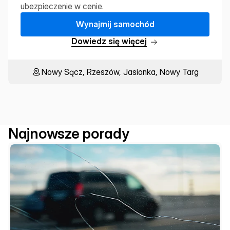
ubezpieczenie w cenie.
W
y
n
a
j
m
i
j
s
a
m
o
c
h
ó
d
D
o
w
i
e
d
z
s
i
ę
w
i
ę
c
e
j
Nowy Sącz, Rzeszów, Jasionka, Nowy Targ
Najnowsze porady