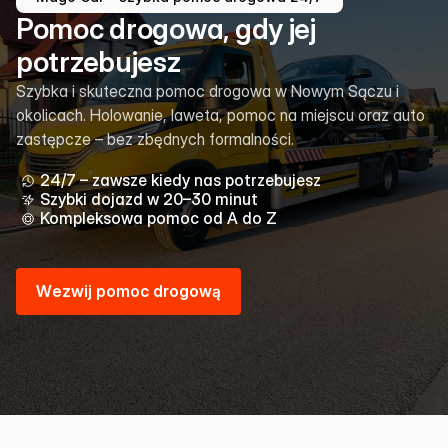
Pomoc drogowa, gdy jej
potrzebujesz
Szybka i skuteczna pomoc drogowa w Nowym Sączu i
okolicach. Holowanie, laweta, pomoc na miejscu oraz auto
zastępcze – bez zbędnych formalności.
24/7 – zawsze kiedy nas potrzebujesz
Szybki dojazd w 20–30 minut
Kompleksowa pomoc od A do Z
W
e
z
w
i
j
p
o
m
o
c
d
r
o
g
o
w
ą