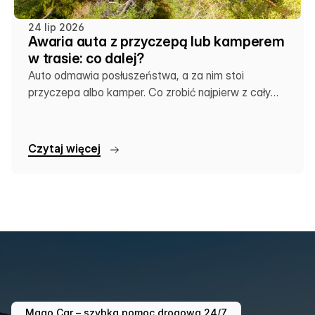
24 lip 2026
Awaria auta z przyczepą lub kamperem
w trasie: co dalej?
Auto odmawia posłuszeństwa, a za nim stoi
przyczepa albo kamper. Co zrobić najpierw z całym
zestawem?
C
z
y
t
a
j
w
i
ę
c
e
j
Mago Car – szybka pomoc drogowa 24/7