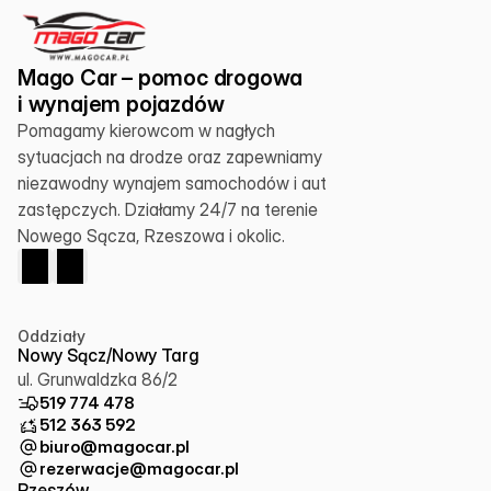
Mago Car – pomoc drogowa 
i wynajem pojazdów
Pomagamy kierowcom w nagłych 
sytuacjach na drodze oraz zapewniamy 
niezawodny wynajem samochodów i aut 
zastępczych. Działamy 24/7 na terenie 
Nowego Sącza, Rzeszowa i okolic.
Oddziały
Nowy Sącz/Nowy Targ
ul. Grunwaldzka 86/2
519 774 478
512 363 592
biuro@magocar.pl
rezerwacje@magocar.pl
Rzeszów