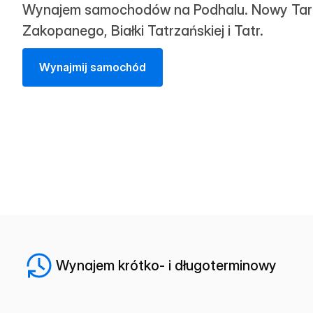
Wynajem samochodów na Podhalu. Nowy Tar
Zakopanego, Białki Tatrzańskiej i Tatr.
W
y
n
a
j
m
i
j
s
a
m
o
c
h
ó
d
Wynajem krótko- i długoterminowy