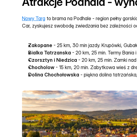
Atrakcje Podhala - wyna
Nowy Targ
 to brama na Podhale - region pełny gorsk
Car, zyskujesz swobodę zwiedzania bez zależności od k
Zakopane
 - 25 km, 30 min jazdy. Krupówki, Gubał
Bialka Tatrzanska
 - 20 km, 25 min. Termy Bania i
Czorsztyn i Niedzica
 - 20 km, 25 min. Zamki na
Chocholow
 - 15 km, 20 min. Zabytkowa wieś z d
Dolina Chochołowska
 - piękna dolina tatrzańsk