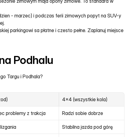
sezonie zimowym maja opony zimowe. To standard w 
udzien - marzec) i podczas ferii zimowych popyt na SUV-y 
ej.
iej parkingowi sa płatne i czesto pełne. Zaplanuj miejsce 
na Podhalu
go Targu i Podhala?
zod)
4x4 (wszystkie kola)
c problemy z trakcja
Radzi sobie dobrze
lizgania
Stabilna jazda pod górę