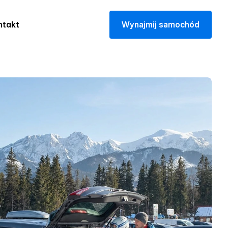
ntakt
W
y
n
a
j
m
i
j
s
a
m
o
c
h
ó
d