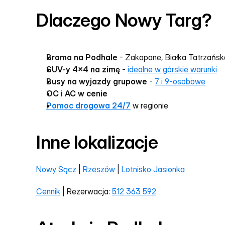
Dlaczego Nowy Targ?
Brama na Podhale
 - Zakopane, Białka Tatrzańsk
SUV-y 4x4 na zimę
 - 
idealne w górskie warunki
Busy na wyjazdy grupowe
 - 
7 i 9-osobowe
OC i AC w cenie
Pomoc drogowa 24/7
 w regionie
Inne lokalizacje
Nowy Sącz
 | 
Rzeszów
 | 
Lotnisko Jasionka
Cennik
 | Rezerwacja: 
512 363 592