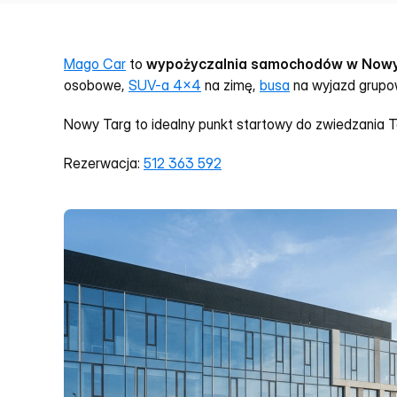
Mago Car
 to 
wypożyczalnia samochodów w Now
osobowe, 
SUV-a 4x4
 na zimę, 
busa
 na wyjazd grupo
Nowy Targ to idealny punkt startowy do zwiedzania Tatr
Rezerwacja: 
512 363 592