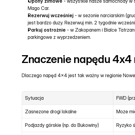
Opony zimowe
 - wszystkie nasze samochódy w 
Mago Car.
Rezerwuj wcześniej
 - w sezonie narciarskim (gr
jest bardzo duzy. Rezerwuj min. 2 tygodnie wcześni
Parkuj ostrożnie
 - w Zakopanem i Bialce Tatrzansk
parkingowe z wyprzedzeniem.
Znaczenie napędu 4x4 
Dlaczego napęd 4x4 jest tak ważny w regionie Nowe
Sytuacja
FWD (pr
Zasnezone drogi lokalne
Moze mie
Podjazdy górskie (np. do Bukowiny)
Ryzyko ś