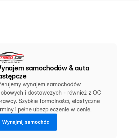
ynajem samochodów & auta 
astępcze
ferujemy wynajem samochodów 
sobowych i dostawczych - również z OC 
rawcy. Szybkie formalności, elastyczne 
rminy i pełne ubezpieczenie w cenie.
W
y
n
a
j
m
i
j
s
a
m
o
c
h
ó
d