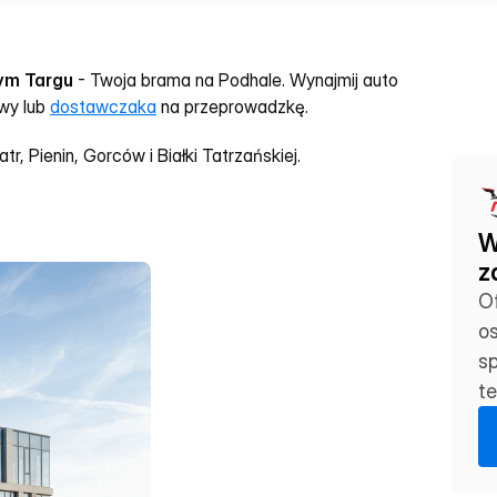
ym Targu
 - Twoja brama na Podhale. Wynajmij auto 
wy lub 
dostawczaka
 na przeprowadzkę.
, Pienin, Gorców i Białki Tatrzańskiej.
W
z
O
o
sp
te