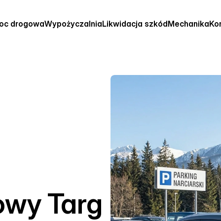
oc drogowa
Wypożyczalnia
Likwidacja szkód
Mechanika
Ko
wy Targ