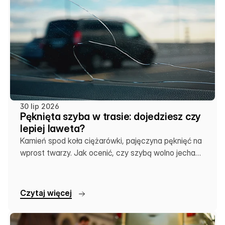
30 lip 2026
Pęknięta szyba w trasie: dojedziesz czy
lepiej laweta?
Kamień spod koła ciężarówki, pajęczyna pęknięć na
wprost twarzy. Jak ocenić, czy szybą wolno jechać
dalej, czy zostawić auto na lawecie.
C
z
y
t
a
j
w
i
ę
c
e
j