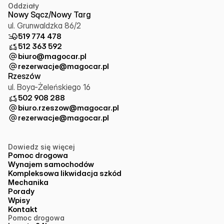
Oddziały
Nowy Sącz/Nowy Targ
ul. Grunwaldzka 86/2
519 774 478
512 363 592
biuro@magocar.pl
rezerwacje@magocar.pl
Rzeszów
ul. Boya-Żeleńskiego 16
502 908 288
biuro.rzeszow@magocar.pl
rezerwacje@magocar.pl
Dowiedz się więcej
Pomoc drogowa
Wynajem samochodów
Kompleksowa likwidacja szkód
Mechanika
Porady
Wpisy
Kontakt
Pomoc drogowa