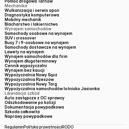
Pomoc drogowa Tarnów
Mechanika
Wulkanizacja i serwis opon
Diagnostyka komputerowa
Mobilny mechanik
Blacharstwo i lakiernictwo
Wynajem samochodów
Samochody osobowe na wynajem
SUV i crossover
Busy 7 i 9-osobowe na wynajem
Samochody dostawcze na wynajem
Lawety na wynajem
Wynajem samochodów dla firm
Wynajem długoterminowy
Cennik wypożyczalni
Wynajem bez kaucji
Wypożyczalnia Nowy Sącz
Wypożyczalnia Rzeszów
Wypożyczalnia Nowy Targ
Wypożyczalnia samochodów lotnisko Jasionka
Likwidacja szkód
Auto zastępcze z OC sprawcy
Odszkodowanie po kolizji
Dokumentacja powypadkowa
Szkoda całkowita
Naprawy powypadkowe
Regulamin
Polityka prywatności
RODO