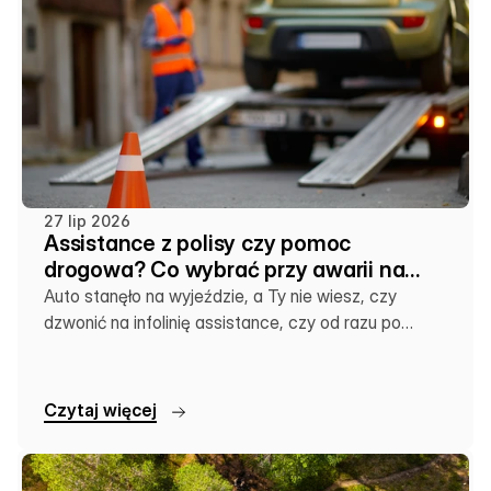
27 lip 2026
Assistance z polisy czy pomoc
drogowa? Co wybrać przy awarii na
wakacjach
Auto stanęło na wyjeździe, a Ty nie wiesz, czy
dzwonić na infolinię assistance, czy od razu po
lokalną lawetę. Sprawdź, co się kiedy opłaca.
C
z
y
t
a
j
w
i
ę
c
e
j