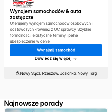
Wynajem samochodów & auta 
zastępcze
Oferujemy wynajem samochodów osobowych i 
dostawczych -również z OC sprawcy. Szybkie 
formalności, elastyczne terminy i pełne 
ubezpieczenie w cenie.
W
y
n
a
j
m
i
j
s
a
m
o
c
h
ó
d
D
o
w
i
e
d
z
s
i
ę
w
i
ę
c
e
j
Nowy Sącz, Rzeszów, Jasionka, Nowy Targ
Najnowsze porady