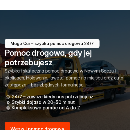
Mago Car – szybka pomoc drogowa 24/7
Pomoc drogowa, gdy jej
potrzebujesz
Szybka i skuteczna pomoc drogowa w Nowym Sączu i
okolicach. Holowanie, laweta, pomoc na miejscu oraz auto
zastępcze – bez zbędnych formalności.
24/7 – zawsze kiedy nas potrzebujesz
Szybki dojazd w 20–30 minut
Kompleksowa pomoc od A do Z
W
e
z
w
i
j
p
o
m
o
c
d
r
o
g
o
w
ą