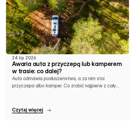
24 lip 2026
Awaria auta z przyczepą lub kamperem
w trasie: co dalej?
Auto odmawia posłuszeństwa, a za nim stoi
przyczepa albo kamper. Co zrobić najpierw z całym
zestawem?
C
z
y
t
a
j
w
i
ę
c
e
j