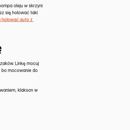
ompa oleju w skrzyni 
z się holować taki 
 holować auto z 
ę
rzaków. Linkę mocuj 
, bo mocowanie do 
waniem, klakson w 