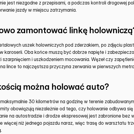
ie jest niezgodne z przepisami, a podczas kontroli drogowej pol
rwanie jazdy w miejscu zatrzymania.
łowo zamontować linkę holowniczą
etalowych uszek holowniczych pod zderzakiem, po zdjęciu plastik
 karoserii. Oba końce muszą być dobrze napięte i zabezpieczone
i szarpnięciem i uszkodzeniem mocowania. Węzeł czy zapętleni
a lince to najczęstsza przyczyna zerwania w pierwszych metra
kością można holować auto?
 maksymalnie 30 kilometrów na godzinę w terenie zabudowanym 
imity obowiązują niezależnie od tego, czy holowanie odbywa się n
nie na autostradzie i drodze ekspresowej jest zabronione bez w
e więcej niż jednego pojazdu naraz, więc trasę do warsztatu trz
.