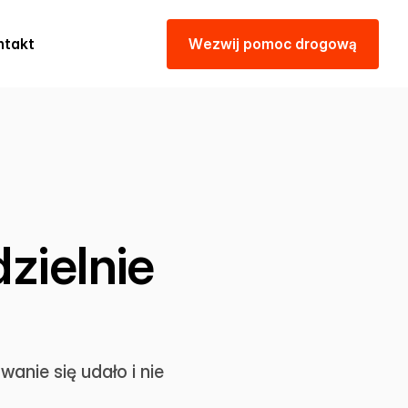
ntakt
W
e
z
w
i
j
p
o
m
o
c
d
r
o
g
o
w
ą
zielnie
anie się udało i nie