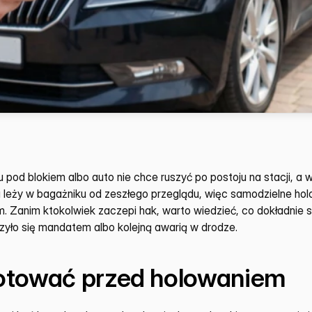
u pod blokiem albo auto nie chce ruszyć po postoju na stacji, a wa
ka leży w bagażniku od zeszłego przeglądu, więc samodzielne hol
. Zanim ktokolwiek zaczepi hak, warto wiedzieć, co dokładnie spr
czyło się mandatem albo kolejną awarią w drodze.
otować przed holowaniem