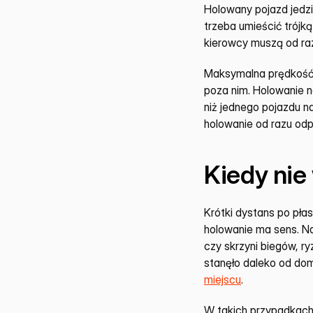
Holowany pojazd jedzie
trzeba umieścić trójką
kierowcy muszą od ra
Maksymalna prędkość 
poza nim. Holowanie n
niż jednego pojazdu na
holowanie od razu od
Kiedy nie
Krótki dystans po pła
holowanie ma sens. Na
czy skrzyni biegów, ry
stanęło daleko od dom
miejscu
.
W takich przypadkach