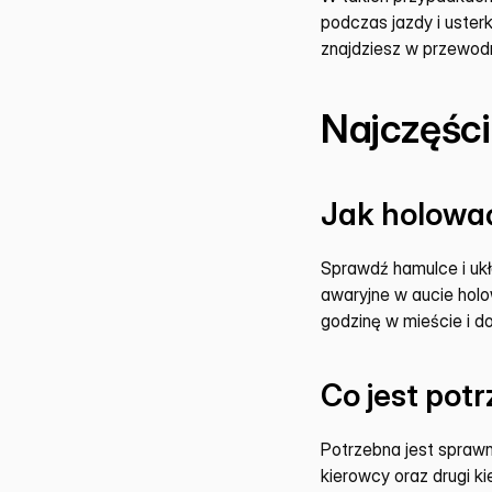
podczas jazdy i uster
znajdziesz w przewodn
Najczęśc
Jak holować
Sprawdź hamulce i ukł
awaryjne w aucie holo
godzinę w mieście i d
Co jest po
Potrzebna jest sprawn
kierowcy oraz drugi k