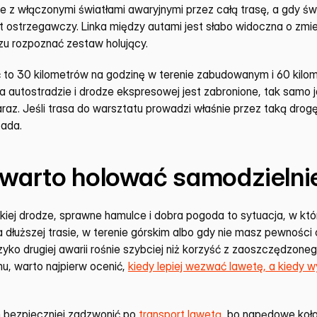
 z włączonymi światłami awaryjnymi przez całą trasę, a gdy światł
t ostrzegawczy. Linka między autami jest słabo widoczna o zmier
zu rozpoznać zestaw holujący.
to 30 kilometrów na godzinę w terenie zabudowanym i 60 kilom
a autostradzie i drodze ekspresowej jest zabronione, tak samo j
raz. Jeśli trasa do warsztatu prowadzi właśnie przez taką drogę
pada.
 warto holować samodzielni
skiej drodze, sprawne hamulce i dobra pogoda to sytuacja, w któ
 dłuższej trasie, w terenie górskim albo gdy nie masz pewności
zyko drugiej awarii rośnie szybciej niż korzyść z zaoszczędzonego
u, warto najpierw ocenić, 
kiedy lepiej wezwać lawetę, a kiedy 
 bezpieczniej zadzwonić po 
transport lawetą
, bo napędowe koła 