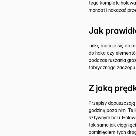
tego kompletu holowan
mandat i nakazać prze
Jak prawid
Linkę mocuje się do m
do haka czy elementów
podczas ruszania groz
fabrycznego zaczepu n
Z jaką pręd
Przepisy dopuszczają
godzinę poza nim. Te l
sztywnym holu. Holowa
tak samo jak ciągnięci
pominięciem tych dróg