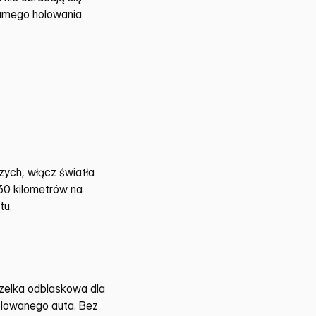
amego holowania 
ych, włącz światła 
30 kilometrów na 
tu.
zelka odblaskowa dla 
olowanego auta. Bez 