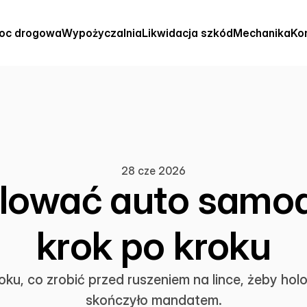
oc drogowa
Wypożyczalnia
Likwidacja szkód
Mechanika
Ko
28 cze 2026
lować auto samod
krok po kroku
ku, co zrobić przed ruszeniem na lince, żeby holow
skończyło mandatem.