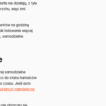
a nie działają, z tyłu 
zchu, więc inni 
etrów na godzinę 
ak holowanie więcej 
, samodzielne 
e
rej samodzielne 
 co do stanu hamulców 
 czasu. Jeśli auto 
wystarczy naprawa na 
nie obracają się 