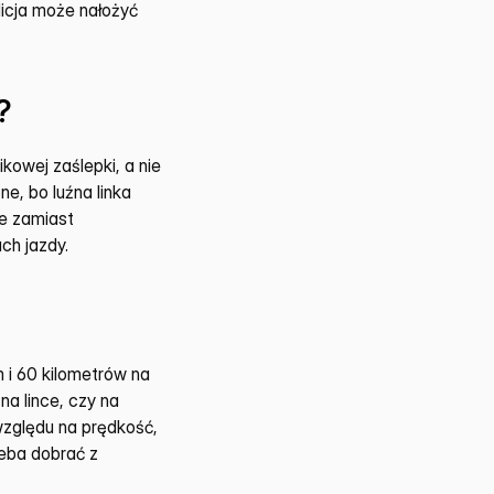
icja może nałożyć 
?
owej zaślepki, a nie 
, bo luźna linka 
e zamiast 
ch jazdy.
i 60 kilometrów na 
a lince, czy na 
zględu na prędkość, 
eba dobrać z 