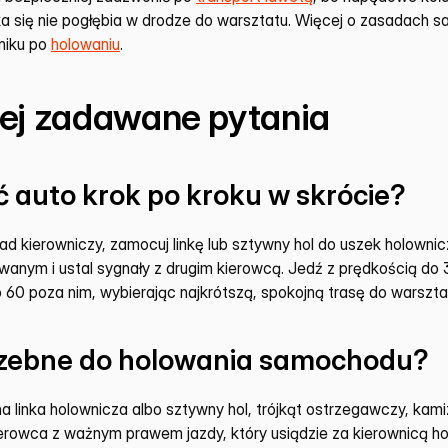
ka się nie pogłębia w drodze do warsztatu. Więcej o zasadach s
iku po 
holowaniu
.
iej zadawane pytania
 auto krok po kroku w skrócie?
ad kierowniczy, zamocuj linkę lub sztywny hol do uszek holownicz
wanym i ustal sygnały z drugim kierowcą. Jedź z prędkością do 
o 60 poza nim, wybierając najkrótszą, spokojną trasę do warszta
trzebne do holowania samochodu?
a linka holownicza albo sztywny hol, trójkąt ostrzegawczy, kami
ierowca z ważnym prawem jazdy, który usiądzie za kierownicą h