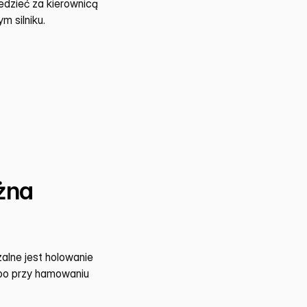
zieć za kierownicą 
m silniku.
na 
lne jest holowanie 
 bo przy hamowaniu 