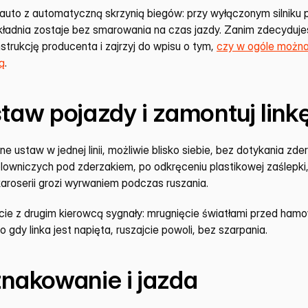
uto z automatyczną skrzynią biegów: przy wyłączonym silniku p
ekładnia zostaje bez smarowania na czas jazdy. Zanim zdecydujes
trukcję producenta i zajrzyj do wpisu o tym, 
czy w ogóle można
ą
.
staw pojazdy i zamontuj link
ne ustaw w jednej linii, możliwie blisko siebie, bez dotykania zde
lowniczych pod zderzakiem, po odkręceniu plastikowej zaślepki
roserii grozi wyrwaniem podczas ruszania.
cie z drugim kierowcą sygnały: mrugnięcie światłami przed hamo
o gdy linka jest napięta, ruszajcie powoli, bez szarpania.
znakowanie i jazda