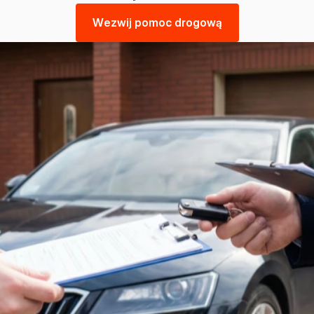
W
e
z
w
i
j
p
o
m
o
c
d
r
o
g
o
w
ą