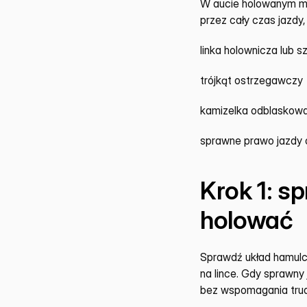
W aucie holowanym mu
przez cały czas jazdy
linka holownicza lub 
trójkąt ostrzegawczy
kamizelka odblaskow
sprawne prawo jazdy
Krok 1: s
holować
Sprawdź układ hamulco
na lince. Gdy sprawny
bez wspomagania trud