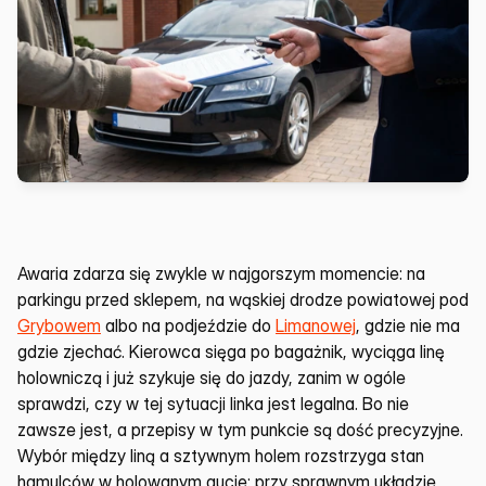
Awaria zdarza się zwykle w najgorszym momencie: na 
parkingu przed sklepem, na wąskiej drodze powiatowej pod 
Grybowem
 albo na podjeździe do 
Limanowej
, gdzie nie ma 
gdzie zjechać. Kierowca sięga po bagażnik, wyciąga linę 
holowniczą i już szykuje się do jazdy, zanim w ogóle 
sprawdzi, czy w tej sytuacji linka jest legalna. Bo nie 
zawsze jest, a przepisy w tym punkcie są dość precyzyjne. 
Wybór między liną a sztywnym holem rozstrzyga stan 
hamulców w holowanym aucie: przy sprawnym układzie 