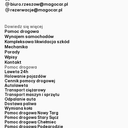
biuro.rzeszow@magocar.pl
rezerwacje@magocar.pl
Dowiedz się więcej
Pomoc drogowa
Wynajem samochodów
Kompleksowa likwidacja szkód
Mechanika
Porady
Wpisy
Kontakt
Pomoc drogowa
Laweta 24h
Holowanie pojazdów
Cennik pomocy drogowej
Autolaweta
Transport ciężarowy
Transport maszyn i sprzętu
Odpalanie auta
Dostawa paliwa
Wymiana koła
Pomoc drogowa Nowy Targ
Pomoc drogowa Stary Sącz
Pomoc drogowa Chełmiec
Pomoc drogowa Podegrodzie