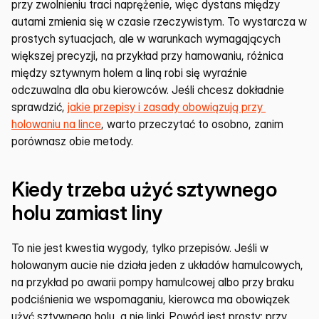
przy zwolnieniu traci naprężenie, więc dystans między 
autami zmienia się w czasie rzeczywistym. To wystarcza w 
prostych sytuacjach, ale w warunkach wymagających 
większej precyzji, na przykład przy hamowaniu, różnica 
między sztywnym holem a liną robi się wyraźnie 
odczuwalna dla obu kierowców. Jeśli chcesz dokładnie 
sprawdzić, 
jakie przepisy i zasady obowiązują przy 
holowaniu na lince
, warto przeczytać to osobno, zanim 
porównasz obie metody.
Kiedy trzeba użyć sztywnego 
holu zamiast liny
To nie jest kwestia wygody, tylko przepisów. Jeśli w 
holowanym aucie nie działa jeden z układów hamulcowych, 
na przykład po awarii pompy hamulcowej albo przy braku 
podciśnienia we wspomaganiu, kierowca ma obowiązek 
użyć sztywnego holu, a nie linki. Powód jest prosty: przy 