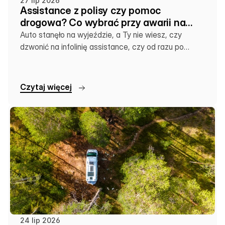
27 lip 2026
Assistance z polisy czy pomoc
drogowa? Co wybrać przy awarii na
wakacjach
Auto stanęło na wyjeździe, a Ty nie wiesz, czy
dzwonić na infolinię assistance, czy od razu po
lokalną lawetę. Sprawdź, co się kiedy opłaca.
C
z
y
t
a
j
w
i
ę
c
e
j
24 lip 2026