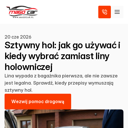
20 cze 2026
Sztywny hol: jak go używać i
kiedy wybrać zamiast liny
holowniczej
Lina wypada z bagażnika pierwsza, ale nie zawsze
jest legalna. Sprawdź, kiedy przepisy wymuszają
sztywny hol.
W
e
z
w
i
j
p
o
m
o
c
d
r
o
g
o
w
ą