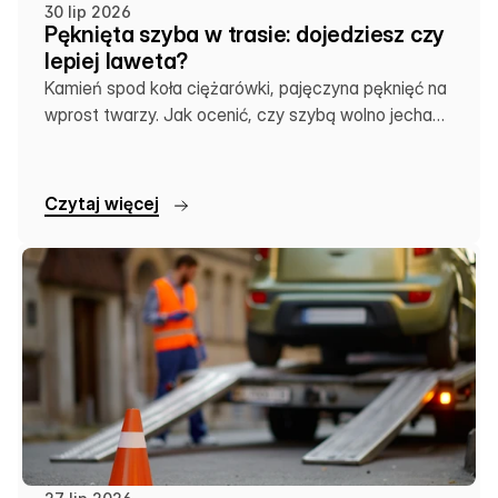
30 lip 2026
Pęknięta szyba w trasie: dojedziesz czy
lepiej laweta?
Kamień spod koła ciężarówki, pajęczyna pęknięć na
wprost twarzy. Jak ocenić, czy szybą wolno jechać
dalej, czy zostawić auto na lawecie.
C
z
y
t
a
j
w
i
ę
c
e
j