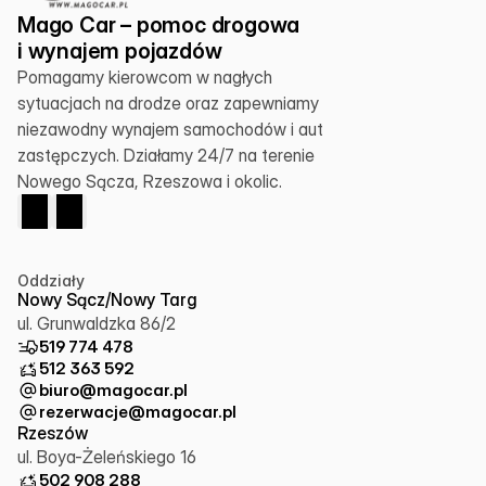
Mago Car – pomoc drogowa 
i wynajem pojazdów
Pomagamy kierowcom w nagłych 
sytuacjach na drodze oraz zapewniamy 
niezawodny wynajem samochodów i aut 
zastępczych. Działamy 24/7 na terenie 
Nowego Sącza, Rzeszowa i okolic.
Oddziały
Nowy Sącz/Nowy Targ
ul. Grunwaldzka 86/2
519 774 478
512 363 592
biuro@magocar.pl
rezerwacje@magocar.pl
Rzeszów
ul. Boya-Żeleńskiego 16
502 908 288