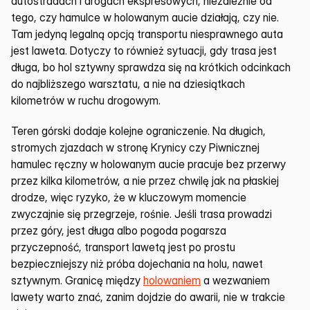
autostradach i drogach ekspresowych, niezależnie od 
tego, czy hamulce w holowanym aucie działają, czy nie. 
Tam jedyną legalną opcją transportu niesprawnego auta 
jest laweta. Dotyczy to również sytuacji, gdy trasa jest 
długa, bo hol sztywny sprawdza się na krótkich odcinkach 
do najbliższego warsztatu, a nie na dziesiątkach 
kilometrów w ruchu drogowym.
Teren górski dodaje kolejne ograniczenie. Na długich, 
stromych zjazdach w stronę Krynicy czy Piwnicznej 
hamulec ręczny w holowanym aucie pracuje bez przerwy 
przez kilka kilometrów, a nie przez chwilę jak na płaskiej 
drodze, więc ryzyko, że w kluczowym momencie 
zwyczajnie się przegrzeje, rośnie. Jeśli trasa prowadzi 
przez góry, jest długa albo pogoda pogarsza 
przyczepność, transport lawetą jest po prostu 
bezpieczniejszy niż próba dojechania na holu, nawet 
sztywnym. Granicę między 
holowaniem
 a wezwaniem 
lawety warto znać, zanim dojdzie do awarii, nie w trakcie 