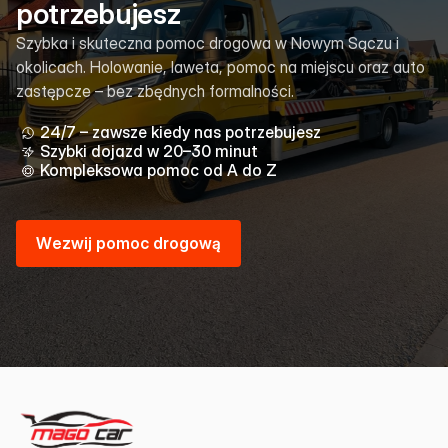
potrzebujesz
Szybka i skuteczna pomoc drogowa w Nowym Sączu i
okolicach. Holowanie, laweta, pomoc na miejscu oraz auto
zastępcze – bez zbędnych formalności.
24/7 – zawsze kiedy nas potrzebujesz
Szybki dojazd w 20–30 minut
Kompleksowa pomoc od A do Z
W
e
z
w
i
j
p
o
m
o
c
d
r
o
g
o
w
ą