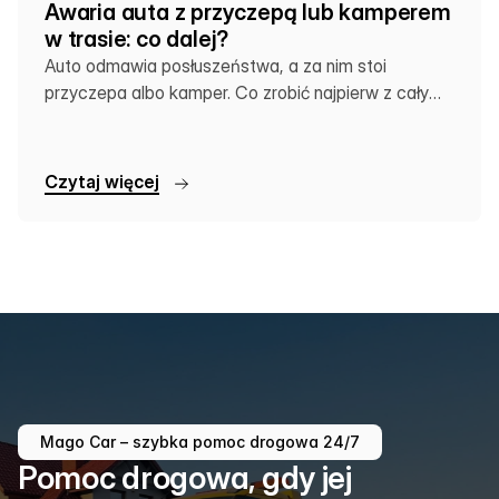
Awaria auta z przyczepą lub kamperem
w trasie: co dalej?
Auto odmawia posłuszeństwa, a za nim stoi
przyczepa albo kamper. Co zrobić najpierw z całym
zestawem?
C
z
y
t
a
j
w
i
ę
c
e
j
Mago Car – szybka pomoc drogowa 24/7
Pomoc drogowa, gdy jej