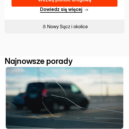
D
o
w
i
e
d
z
s
i
ę
w
i
ę
c
e
j
Nowy Sącz i okolice
Najnowsze porady