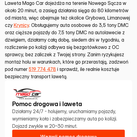
Laweta Mago Car dojeżdża na terenie Nowego Sącza w 
około 20 minut, a zasięg działania sięga do 80 kilometrów 
od miasta, więc obejmuje też okolice Grybowa, Limanowej 
czy 
Krynicy
. Obsługujemy auta osobowe do 3,5 tony DMC 
oraz cięższe pojazdy do 7,5 tony DMC na autolawecie z 
dźwigiem, działamy całą dobę, siedem dni w tygodniu, a 
rozliczenie po kolizji odbywa się bezgotówkowo z OC 
sprawcy, bez zaliczek z Twojej strony. Zanim ryzykujesz 
montaż holu w warunkach, które go przerastają, zadzwoń 
pod numer 
519 774 478
 i sprawdź, ile realnie kosztuje 
bezpieczny transport lawetą.
Pomoc drogowa i laweta
Działamy 24/7 - holujemy, uruchamiamy pojazdy, 
wymieniamy koła i zabezpieczamy auta po kolizji. 
Dojazd zwykle w 20–30 minut.
W
e
z
w
i
j
p
o
m
o
c
d
r
o
g
o
w
ą