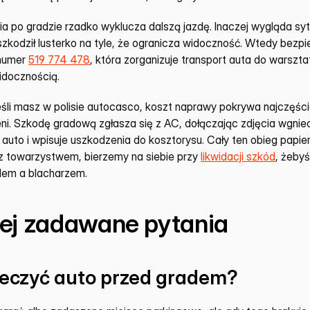
a po gradzie rzadko wyklucza dalszą jazdę. Inaczej wygląda sytua
numer 
519 774 478
, która zorganizuje transport auta do warszta
idocznością.
eśli masz w polisie autocasco, koszt naprawy pokrywa najczęście
eni. Szkodę gradową zgłasza się z AC, dołączając zdjęcia wgniece
uto i wpisuje uszkodzenia do kosztorysu. Cały ten obieg papier
 z towarzystwem, bierzemy na siebie przy 
likwidacji szkód
, żebyś
lem a blacharzem.
iej zadawane pytania
ieczyć auto przed gradem?