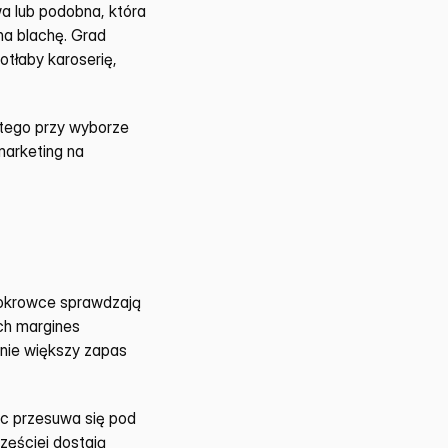
a lub podobna, która 
a blachę. Grad 
otłaby karoserię, 
atego przy wyborze 
arketing na 
pokrowce sprawdzają 
ch margines 
nie większy zapas 
c przesuwa się pod 
zęściej dostają 