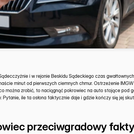
a Sądecczyźnie i w rejonie Beskidu Sądeckiego czas gwałtownych b
anaście minut od pierwszych ciemnych chmur. Ostrzeżenie IMGW
 co można zrobić, to naciągnąć pokrowiec na auto stojące pod g
. Pytanie, ile ta osłona faktycznie daje i gdzie kończy się jej sk
wiec przeciwgradowy faktyc