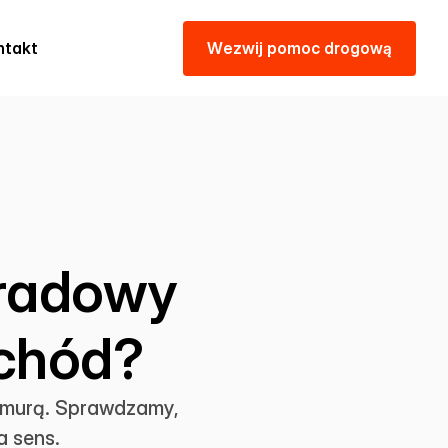
ntakt
W
e
z
w
i
j
p
o
m
o
c
d
r
o
g
o
w
ą
gradowy
chód?
hmurą. Sprawdzamy,
 sens.