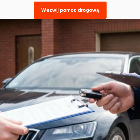
W
e
z
w
i
j
p
o
m
o
c
d
r
o
g
o
w
ą