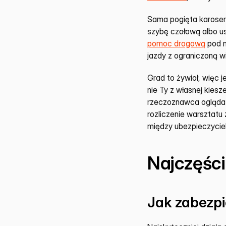
Sama pogięta karoseri
pomoc drogową
 pod 
jazdy z ograniczoną w
Grad to żywioł, więc j
nie Ty z własnej kiesz
rzeczoznawca ogląda a
rozliczenie warsztatu
między ubezpieczycie
Najczęśc
Jak zabezp