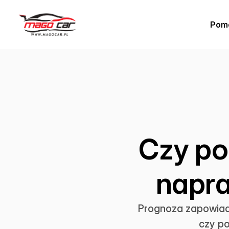
Pom
Czy po
napr
Prognoza zapowiad
czy p