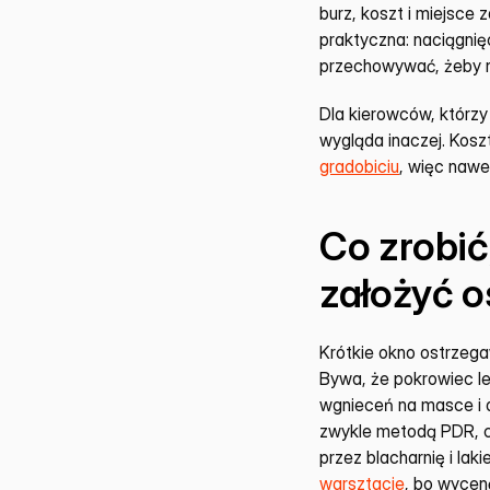
burz, koszt i miejsce
praktyczna: naciągnięc
przechowywać, żeby ni
Dla kierowców, którzy 
wygląda inaczej. Koszt
gradobiciu
, więc nawe
Co zrobić
założyć o
Krótkie okno ostrzega
Bywa, że pokrowiec leż
wgnieceń na masce i d
zwykle metodą PDR, cz
przez blacharnię i lak
warsztacie
, bo wycenę