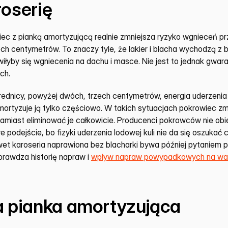
roserię
iec z pianką amortyzującą realnie zmniejsza ryzyko wgnieceń pr
ch centymetrów. To znaczy tyle, że lakier i blacha wychodzą z b
iłyby się wgniecenia na dachu i masce. Nie jest to jednak gwara
ch.
średnicy, powyżej dwóch, trzech centymetrów, energia uderzenia 
ortyzuje ją tylko częściowo. W takich sytuacjach pokrowiec zmni
miast eliminować je całkowicie. Producenci pokrowców nie obi
e podejście, bo fizyki uderzenia lodowej kuli nie da się oszukać 
wet karoseria naprawiona bez blacharki bywa później pytaniem p
prawdza historię napraw i 
wpływ napraw powypadkowych na war
a pianka amortyzująca