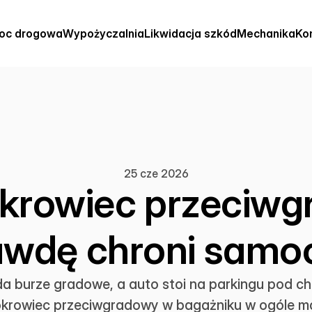
oc drogowa
Wypożyczalnia
Likwidacja szkód
Mechanika
Ko
25 cze 2026
krowiec przeciw
awdę chroni samo
a burze gradowe, a auto stoi na parkingu pod c
okrowiec przeciwgradowy w bagażniku w ogóle ma