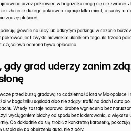
 zajmowane przez pokrowiec w bagażniku mogą się nie zwrócić. J
ie i złożenie dużego pokrowca zajmuje kilka minut, a suchy mater
e zaczął pleśnieć.
parkują głównie na ulicy lub odkrytym parkingu w sezonie burzow
 pokrowca jest zwykle niewielkim ułamkiem tego, ile trzeba poli
t częściowa ochrona bywa opłacalna.
, gdy grad uderzy zanim zdą
słonę
wcze przed burzą gradową to codzienność lata w Małopolsce i 
ał w bagażniku sąsiada albo nie zdążył trafić na dach i auto po
achu. Wtedy zostaje naprawa: drobne wgniecenia bez naruszoneg
yli wyciąganiem blachy od spodu bez lakierowania, a większe us
iernię. Co dokładnie da się zrobić z konkretną karoserią, pokazują
 ustala się po obejrzeniu auta, nie z góry.