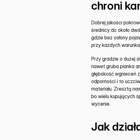
chroni ka
Dobrej jakości pokrow
średnicy do około dwó
gdzie bez osłony pojaw
przy każdych warunka
Przy gradzie o dużej 
nawet gruba pianka am
głębokość wgnieceń za
odporności i to uczciw
materiału. Zresztą na
bo wielu kupujących s
wycenie.
Jak dział