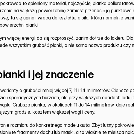
krowca to spieniony materiał, najczęściej pianka poliuretanow
rzenia na większą powierzchnię zamiast przenosić ją punktowo n
ę, ta się ugina i wraca do kształtu, a siła, która normalnie wgni
 powierzchni pianki.
m więcej energii da się rozproszyć, zanim dotrze do lakieru. Dl
zede wszystkim grubość pianki, a nie sama nazwa produktu czy m
ianki i jej znaczenie
warianty o grubości mniej więcej 7, 11 i 14 milimetrów. Cieńsze 
zie i sporadycznych burzach, ale przy większych opadach lodu i
ąski. Grubsza pianka, w okolicach 11 do 14 milimetrów, daje real
jszym gradzie, kosztem większej wagi i ceny.
nie rozmiaru do konkretnego modelu auta. Zbyt luźny pokrowie
łonięte fragmenty dachu lub maski, a to właśnie te miejsca najc