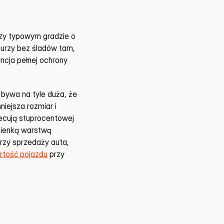
zy typowym gradzie o 
urzy bez śladów tam, 
ncja pełnej ochrony 
bywa na tyle duża, że 
ejsza rozmiar i 
ecują stuprocentowej 
cienką warstwą 
rzy sprzedaży auta, 
tość pojazdu
 przy 