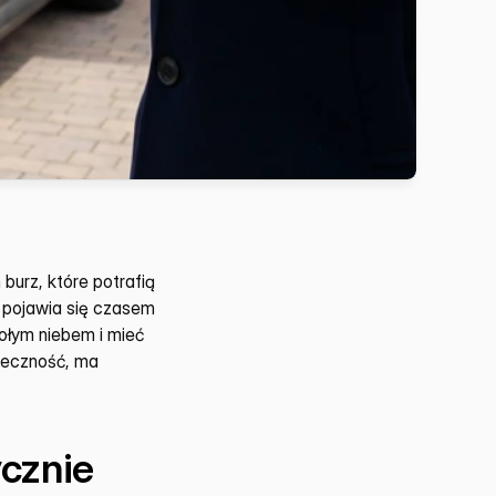
urz, które potrafią 
 pojawia się czasem 
ołym niebem i mieć 
uteczność, ma 
znie 