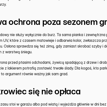
rzy.
a ochrona poza sezonem 
owy nie służy wyłącznie do burz. Ta sama pianka i zewnętrzna p
 UV, które z czasem matowieje i odbarwia kolor, zwłaszcza prz
cu. Osłona sprawdza się też zimą, gdy zamiast skrobać szyby i da
m z warstwą śniegu.
ona przed ptasimi odchodami, żywicą spadającą z drzew i drobn
ie z lakierem potrafią zostawić trwałe ślady. Dla kogoś, kto par
 to argument równie ważny jak sam grad.
rowiec się nie opłaca
czasu stoi w garażu albo pod wiatą i wyjeżdża głównie w dni be