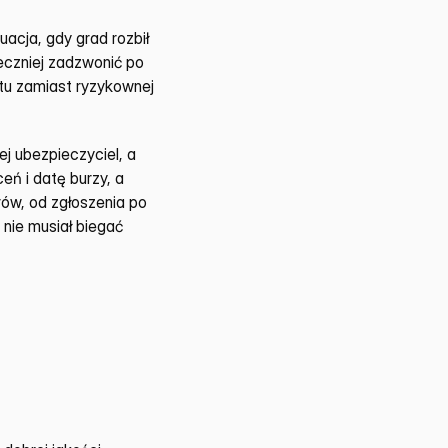
cja, gdy grad rozbił 
szybę czołową albo uszkodził lusterko na tyle, że ogranicza widoczność. Wtedy bezpieczniej zadzwonić po 
tu zamiast ryzykownej 
j ubezpieczyciel, a 
ń i datę burzy, a 
ów, od zgłoszenia po 
 nie musiał biegać 