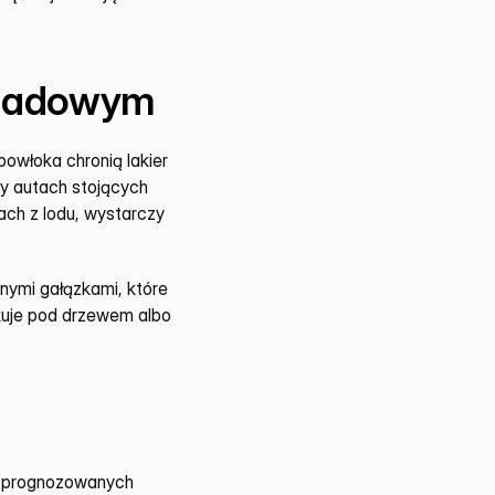
gradowym
owłoka chronią lakier 
y autach stojących 
ch z lodu, wystarczy 
ymi gałązkami, które 
kuje pod drzewem albo 
z prognozowanych 